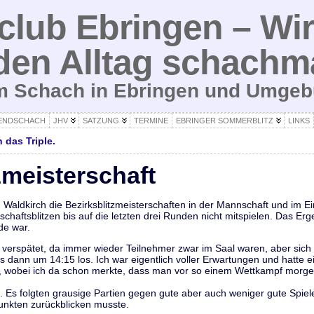
lub Ebringen – Wir
den Alltag schachm
um Schach in Ebringen und Umge
ENDSCHACH
JHV
SATZUNG
TERMINE
EBRINGER SOMMERBLITZ
LINKS
 das Triple.
zmeisterschaft
Waldkirch die Bezirksblitzmeisterschaften in der Mannschaft und im Ein
haftsblitzen bis auf die letzten drei Runden nicht mitspielen. Das Er
de war.
as verspätet, da immer wieder Teilnehmer zwar im Saal waren, aber sich
es dann um 14:15 los. Ich war eigentlich voller Erwartungen und hatte e
, wobei ich da schon merkte, dass man vor so einem Wettkampf morgen
s folgten grausige Partien gegen gute aber auch weniger gute Spiele
unkten zurückblicken musste.