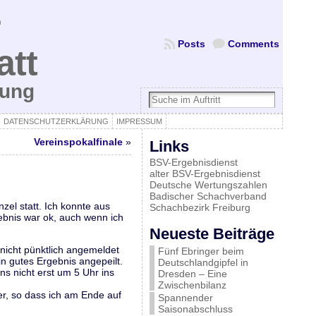
Posts
Comments
att
bung
DATENSCHUTZERKLÄRUNG
IMPRESSUM
Vereinspokalfinale
»
Links
BSV-Ergebnisdienst
alter BSV-Ergebnisdienst
Deutsche Wertungszahlen
Badischer Schachverband
zel statt. Ich konnte aus
Schachbezirk Freiburg
gebnis war ok, auch wenn ich
Neueste Beiträge
 nicht pünktlich angemeldet
Fünf Ebringer beim
in gutes Ergebnis angepeilt.
Deutschlandgipfel in
s nicht erst um 5 Uhr ins
Dresden – Eine
Zwischenbilanz
r, so dass ich am Ende auf
Spannender
Saisonabschluss