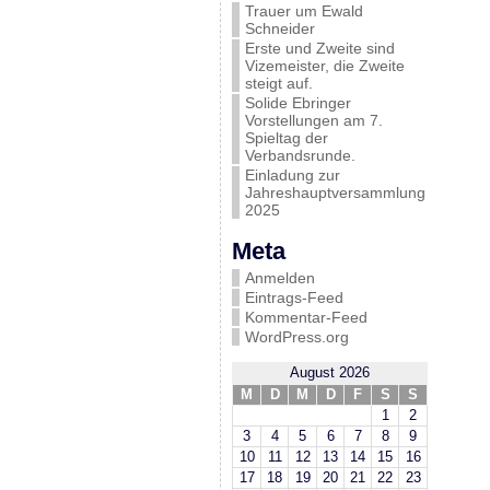
Trauer um Ewald
Schneider
Erste und Zweite sind
Vizemeister, die Zweite
steigt auf.
Solide Ebringer
Vorstellungen am 7.
Spieltag der
Verbandsrunde.
Einladung zur
Jahreshauptversammlung
2025
Meta
Anmelden
Eintrags-Feed
Kommentar-Feed
WordPress.org
August 2026
M
D
M
D
F
S
S
1
2
3
4
5
6
7
8
9
10
11
12
13
14
15
16
17
18
19
20
21
22
23