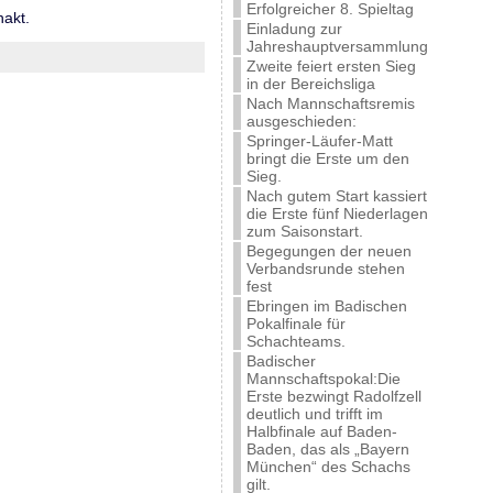
Erfolgreicher 8. Spieltag
hakt.
Einladung zur
Jahreshauptversammlung
Zweite feiert ersten Sieg
in der Bereichsliga
Nach Mannschaftsremis
ausgeschieden:
Springer-Läufer-Matt
bringt die Erste um den
Sieg.
Nach gutem Start kassiert
die Erste fünf Niederlagen
zum Saisonstart.
Begegungen der neuen
Verbandsrunde stehen
fest
Ebringen im Badischen
Pokalfinale für
Schachteams.
Badischer
Mannschaftspokal:Die
Erste bezwingt Radolfzell
deutlich und trifft im
Halbfinale auf Baden-
Baden, das als „Bayern
München“ des Schachs
gilt.