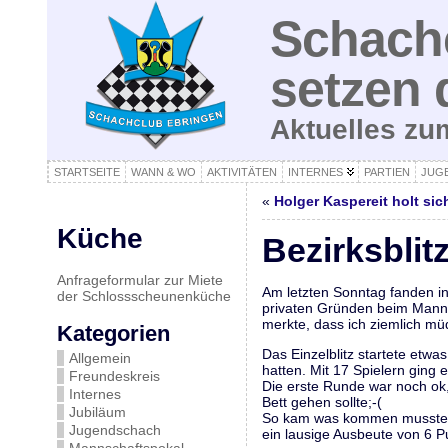
Schachc
setzen 
Aktuelles z
STARTSEITE
WANN & WO
AKTIVITÄTEN
INTERNES
PARTIEN
JUG
«
Holger Kaspereit holt sich
Küche
Bezirksblit
Anfrageformular zur Miete
Am letzten Sonntag fanden in 
der Schlossscheunenküche
privaten Gründen beim Mannsc
merkte, dass ich ziemlich mü
Kategorien
Das Einzelblitz startete etw
Allgemein
hatten. Mit 17 Spielern ging 
Freundeskreis
Die erste Runde war noch ok
Internes
Bett gehen sollte;-(
Jubiläum
So kam was kommen musste. E
Jugendschach
ein lausige Ausbeute von 6 P