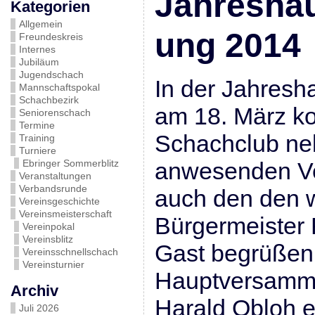
Jahresha
Kategorien
Allgemein
ung 2014
Freundeskreis
Internes
Jubiläum
Jugendschach
In der Jahres
Mannschaftspokal
Schachbezirk
am 18. März ko
Seniorenschach
Termine
Schachclub ne
Training
Turniere
Ebringer Sommerblitz
anwesenden Ve
Veranstaltungen
Verbandsrunde
auch den den 
Vereinsgeschichte
Vereinsmeisterschaft
Bürgermeister
Vereinpokal
Vereinsblitz
Gast begrüßen.
Vereinsschnellschach
Vereinsturnier
Hauptversamml
Archiv
Harald Obloh e
Juli 2026