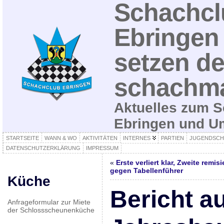
Schachcl
Ebringen 
setzen de
schachma
Aktuelles zum S
Ebringen und 
STARTSEITE
WANN & WO
AKTIVITÄTEN
INTERNES
PARTIEN
JUGENDSCH
DATENSCHUTZERKLÄRUNG
IMPRESSUM
«
Erste verliert klar, Zweite remisi
gegen Tabellenführer
Küche
Bericht a
Anfrageformular zur Miete
der Schlossscheunenküche