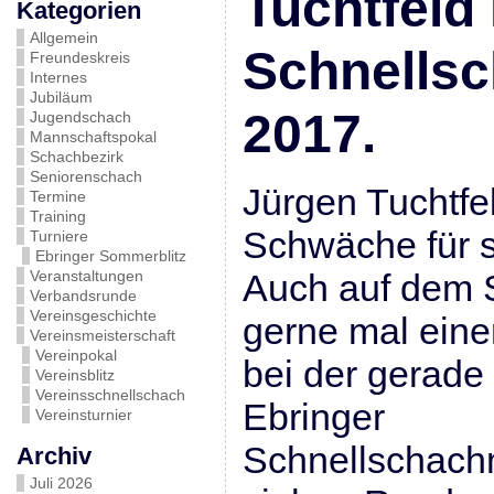
Tuchtfeld 
Kategorien
Allgemein
Schnells
Freundeskreis
Internes
Jubiläum
2017.
Jugendschach
Mannschaftspokal
Schachbezirk
Seniorenschach
Jürgen Tuchtfe
Termine
Training
Schwäche für s
Turniere
Ebringer Sommerblitz
Veranstaltungen
Auch auf dem S
Verbandsrunde
Vereinsgeschichte
gerne mal eine
Vereinsmeisterschaft
Vereinpokal
bei der gerade
Vereinsblitz
Vereinsschnellschach
Ebringer
Vereinsturnier
Schnellschachm
Archiv
Juli 2026