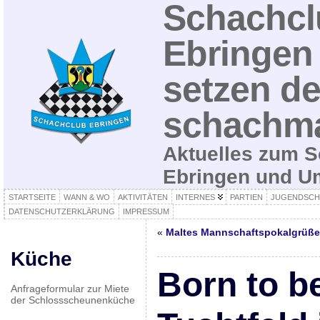
Schachcl
Ebringen 
setzen de
schachma
Aktuelles zum S
Ebringen und 
STARTSEITE
WANN & WO
AKTIVITÄTEN
INTERNES
PARTIEN
JUGENDSCH
DATENSCHUTZERKLÄRUNG
IMPRESSUM
«
Maltes Mannschaftspokalgrüße
Küche
Born to b
Anfrageformular zur Miete
der Schlossscheunenküche