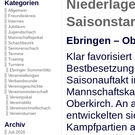
Niederlag
Kategorien
Allgemein
Freundeskreis
Saisonstar
Internes
Jubiläum
Jugendschach
Ebringen – O
Mannschaftspokal
Schachbezirk
Seniorenschach
Klar favorisiert
Termine
Training
Turniere
Bestbesetzung 
Ebringer Sommerblitz
Veranstaltungen
Saisonauftakt 
Verbandsrunde
Vereinsgeschichte
Mannschaftsk
Vereinsmeisterschaft
Vereinpokal
Oberkirch. An a
Vereinsblitz
Vereinsschnellschach
entwickelten s
Vereinsturnier
Archiv
Kampfpartien 
Juli 2026