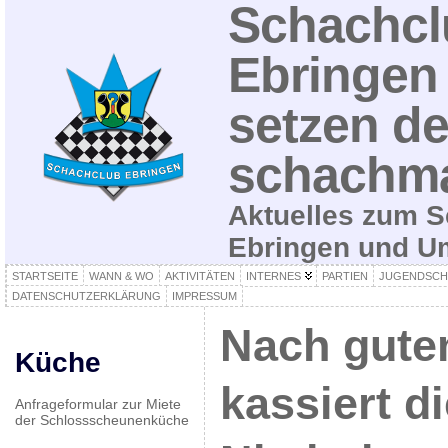
Schachcl
Ebringen 
setzen de
schachma
Aktuelles zum S
Ebringen und 
STARTSEITE
WANN & WO
AKTIVITÄTEN
INTERNES
PARTIEN
JUGENDSCH
DATENSCHUTZERKLÄRUNG
IMPRESSUM
Nach gute
Küche
kassiert di
Anfrageformular zur Miete
der Schlossscheunenküche