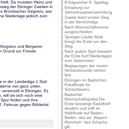
rhielt. Da mussten Heinz und
Erfolgreicher 8. Spieltag
sieg der Ebringer Zweiten in
Einladung zur
ines Brombacher Gegners, war
Jahreshauptversammlung
ine Niederlage jedoch zum
Zweite feiert ersten Sieg
in der Bereichsliga
Nach Mannschaftsremis
ausgeschieden:
Springer-Läufer-Matt
bringt die Erste um den
Sieg.
y Kingston und Benjamin
er Grund zur Freude.
Nach gutem Start kassiert
die Erste fünf Niederlagen
zum Saisonstart.
Begegungen der neuen
Verbandsrunde stehen
fest
Ebringen im Badischen
e in der Landesliga 1-Süd
Pokalfinale für
aterne von ganz unten.
Schachteams.
vereinzelt in Ebringen. Es
Badischer
 will sie sich noch eine
Mannschaftspokal:Die
 Spur finden und ihre
Erste bezwingt Radolfzell
2. Februar gegen Bühlertal.
deutlich und trifft im
Halbfinale auf Baden-
Baden, das als „Bayern
München“ des Schachs
gilt.