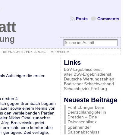
Posts
Comments
att
bung
DATENSCHUTZERKLÄRUNG
IMPRESSUM
Links
BSV-Ergebnisdienst
alter BSV-Ergebnisdienst
ls Aufsteiger die ersten
Deutsche Wertungszahlen
Badischer Schachverband
Schachbezirk Freiburg
 ersten 4
Neueste Beiträge
 Match gegen Brombach begann
Fünf Ebringer beim
 Bauer sowie einem Remis von
Deutschlandgipfel in
us den verbleibenden Partien
Dresden – Eine
eler Niklas Oktai zunächst
Zwischenbilanz
Jörg Breczcinski geriet
Spannender
 erreichte eine komfortable
Saisonabschluss
er genügend Zeit verfügte,