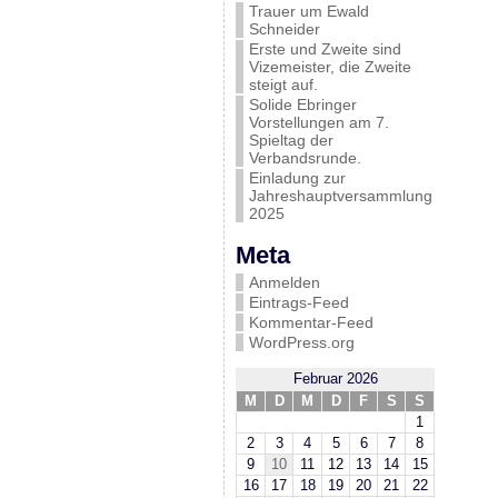
Trauer um Ewald
Schneider
Erste und Zweite sind
Vizemeister, die Zweite
steigt auf.
Solide Ebringer
Vorstellungen am 7.
Spieltag der
Verbandsrunde.
Einladung zur
Jahreshauptversammlung
2025
Meta
Anmelden
Eintrags-Feed
Kommentar-Feed
WordPress.org
Februar 2026
M
D
M
D
F
S
S
1
2
3
4
5
6
7
8
9
10
11
12
13
14
15
16
17
18
19
20
21
22