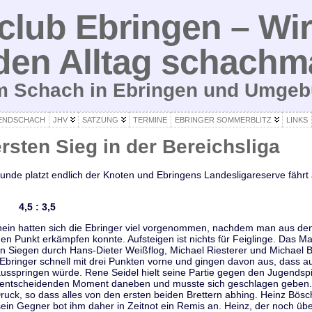
lub Ebringen – Wir
den Alltag schachm
um Schach in Ebringen und Umge
ENDSCHACH
JHV
SATZUNG
TERMINE
EBRINGER SOMMERBLITZ
LINKS
ersten Sieg in der Bereichsliga
unde platzt endlich der Knoten und Ebringens Landesligareserve fährt a
V 4,5 : 3,5
in hatten sich die Ebringer viel vorgenommen, nachdem man aus den
en Punkt erkämpfen konnte. Aufsteigen ist nichts für Feiglinge. Das
en Siegen durch Hans-Dieter Weißflog, Michael Riesterer und Michael
 Ebringer schnell mit drei Punkten vorne und gingen davon aus, dass a
usspringen würde. Rene Seidel hielt seine Partie gegen den Jugendspi
im entscheidenden Moment daneben und musste sich geschlagen geben. 
uck, so dass alles von den ersten beiden Brettern abhing. Heinz Bösch
sein Gegner bot ihm daher in Zeitnot ein Remis an. Heinz, der noch üb