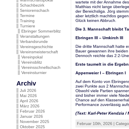
Mannschaftspokal
wartete mit der Annahme des 
Schachbezirk
Matthias nicht lange überleg
Seniorenschach
der Bereichsliga. Jörg stemm
Termine
aber letztlich machtlos geg
Glück keinen Abbruch.
Training
Turniere
Die 3. Mannschaft bleibt Ta
Ebringer Sommerblitz
Veranstaltungen
Ebringen III – Umkirch I
Verbandsrunde
Die dritte Mannschaft hatte 
Vereinsgeschichte
Bauer gewannen ihre beiden P
Vereinsmeisterschaft
Dennoch reichte das 2:2-Unen
Vereinpokal
Vereinsblitz
Erste taumelt in die Ergebn
Vereinsschnellschach
Vereinsturnier
Appenweier I – Ebri
Auf dem Konto von Ebringens 
Archiv
zwei Punkte aus 2 Mannschaft
Juli 2026
Obwohl viele Partien spannen
sind bisher immer viele Nieder
Mai 2026
Chance auf den Klassenerhalt
April 2026
Performance zuverlässig aufs
März 2026
Februar 2026
(Text: Karl-Peter Kendzia /
Januar 2026
November 2025
Februar 10th, 2026 | Catego
Oktober 2025