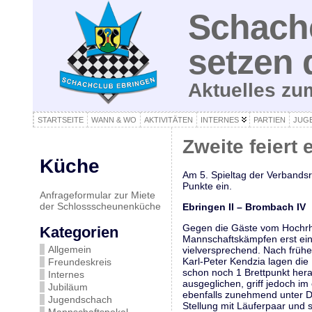
Schachc
setzen 
Aktuelles z
STARTSEITE
WANN & WO
AKTIVITÄTEN
INTERNES
PARTIEN
JUG
Zweite feiert 
Küche
Am 5. Spieltag der Verbandsr
Punkte ein.
Anfrageformular zur Miete
der Schlossscheunenküche
Ebringen II – Brombach I
Gegen die Gäste vom Hochrhe
Kategorien
Mannschaftskämpfen erst ein
Allgemein
vielversprechend. Nach früh
Karl-Peter Kendzia lagen die
Freundeskreis
schon noch 1 Brettpunkt hera
Internes
ausgeglichen, griff jedoch 
Jubiläum
ebenfalls zunehmend unter Dr
Jugendschach
Stellung mit Läuferpaar und 