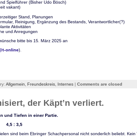
und Spielführer (Bisher Udo Bösch)
zeit vakant)
erzeitiger Stand, Planungen
rmular, Reinigung, Ergänzung des Bestands, Verantwortlicher(?)
lante Aktivitäten
he und Anregungen
ünsche bitte bis 15. März 2025 an
@t-online
).
ry:
Allgemein,
Freundeskreis,
Internes
|
Comments are closed
iert, der Käpt’n verliert.
 und Tiefen in einer Partie.
4,5 : 3,5
elen sind beim Ebringer Schachpersonal nicht sonderlich beliebt. Kein