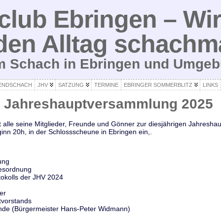
lub Ebringen – Wir
den Alltag schachm
um Schach in Ebringen und Umge
ENDSCHACH
JHV
SATZUNG
TERMINE
EBRINGER SOMMERBLITZ
LINKS
r Jahreshauptversammlung 2025
t alle seine Mitglieder, Freunde und Gönner zur diesjährigen Jahres
inn 20h, in der Schlossscheune in Ebringen ein,.
ung
esordnung
okolls der JHV 2024
er
tvorstands
nde (Bürgermeister Hans-Peter Widmann)