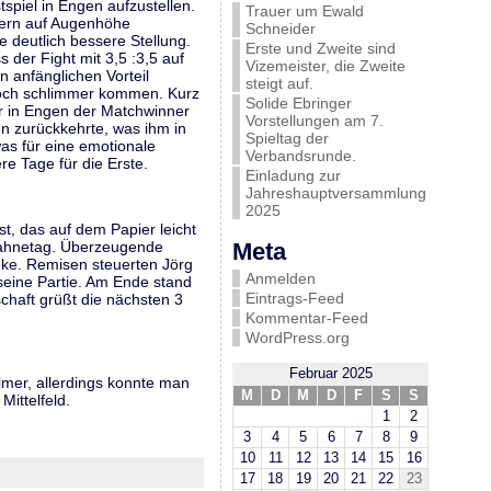
spiel in Engen aufzustellen.
Trauer um Ewald
ern auf Augenhöhe
Schneider
 deutlich bessere Stellung.
Erste und Zweite sind
 der Fight mit 3,5 :3,5 auf
Vizemeister, die Zweite
 anfänglichen Vorteil
steigt auf.
e noch schlimmer kommen. Kurz
Solide Ebringer
 er in Engen der Matchwinner
Vorstellungen am 7.
n zurückkehrte, was ihm in
Spieltag der
as für eine emotionale
Verbandsrunde.
e Tage für die Erste.
Einladung zur
Jahreshauptversammlung
2025
t, das auf dem Papier leicht
 Sahnetag. Überzeugende
Meta
nke. Remisen steuerten Jörg
Anmelden
seine Partie. Am Ende stand
Eintrags-Feed
chaft grüßt die nächsten 3
Kommentar-Feed
WordPress.org
Februar 2025
mer, allerdings konnte man
M
D
M
D
F
S
S
Mittelfeld.
1
2
3
4
5
6
7
8
9
10
11
12
13
14
15
16
17
18
19
20
21
22
23