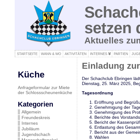
Schachc
setzen 
Aktuelles z
STARTSEITE
WANN & WO
AKTIVITÄTEN
INTERNES
PARTIEN
JUG
Einladung zu
Küche
Der Schachclub Ebringen läd
Dienstag, 25. März 2025, Beg
Anfrageformular zur Miete
der Schlossscheunenküche
Tagesordnung
Eröffnung und Begrüß
Kategorien
Genehmigung der Tag
Allgemein
Genehmigung des Prot
Berichte des Vorstands
Freundeskreis
Bericht der Kassenprüf
Internes
Entlastung des Gesam
Jubiläum
Bericht aus der Gemei
Jugendschach
Wahlen