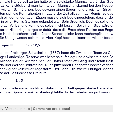
 alle Hände voll zu tun hatte eine spielstarke Mannschaft für das Gast
das Kunststück und man konnte den Mannschaftskampf bei den Hegau
t wie am Schnürchen. Udo gewann einen Bauern und erreichte früh eine
ten sich die Kontrahenten im Laufe der Zeit allesamt auf Remis, so dass
h einigen ungenauen Zügen musste sich Udo eingestehen, dass er den
und in einer Remis-Stellung gelandet war. Sehr ärgerlich. Doch es sollt
do auf Verlust und konnte es selbst nicht fassen. Bei einem Sieg wäre
aren Niederlage sorgte er dafür, dass die Erste ohne Punkte aus Enge
se Nacht bescheren sollte. Jeder Schachspieler kann nachempfinden, w
 für Udo gewesen sein muss. Aber Kopf hoch, es kommen wieder besser
ähringen III 5,5 : 2,5
ltesten Freiburger Schachclubs (1887) hatte die Zweite ein Team zu Gas
ringer Landesliga-Reserve war bestens aufgelegt und erwischte einen
Michael Bauer, Winfried Schüler, Hans-Dieter Weißflog und Stefan Bei
zia und Werner Bonrath bei. Nur Spitzenbrett Hanspeter Becker verlor 
 dank guter kollektiver Tagesform. Der Lohn: Die zweite Ebringer Manns
e der Bezirksklasse Freiburg.
heim V 1 : 3
sammelte weiter wichtige Erfahrung am Brett gegen starke Heitershei
wichtiger Spieler krankheitsbedingt fehlte. In der Tabelle rangiert man im 
ory:
Verbandsrunde
|
Comments are closed