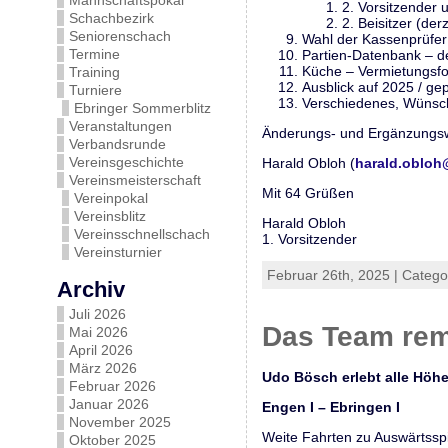
Mannschaftspokal
2. Vorsitzender 
Schachbezirk
2. Beisitzer (der
Seniorenschach
Wahl der Kassenprüfer
Termine
Partien-Datenbank – d
Küche – Vermietungsfo
Training
Ausblick auf 2025 / gep
Turniere
Verschiedenes, Wünsc
Ebringer Sommerblitz
Veranstaltungen
Änderungs- und Ergänzungsw
Verbandsrunde
Vereinsgeschichte
Harald Obloh (
harald.obloh
Vereinsmeisterschaft
Mit 64 Grüßen
Vereinpokal
Vereinsblitz
Harald Obloh
Vereinsschnellschach
1. Vorsitzender
Vereinsturnier
Februar 26th, 2025 | Catego
Archiv
Juli 2026
Das Team remis
Mai 2026
April 2026
März 2026
Udo Bösch erlebt alle Höhen
Februar 2026
Januar 2026
Engen I – Ebringen I 
November 2025
Weite Fahrten zu Auswärtsspi
Oktober 2025