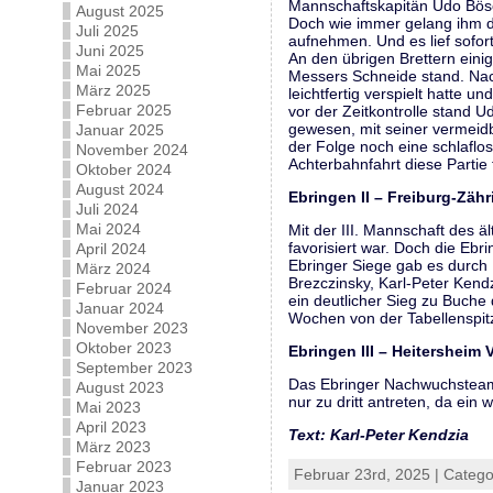
Mannschaftskapitän Udo Bösch
August 2025
Doch wie immer gelang ihm 
Juli 2025
aufnehmen. Und es lief sofor
Juni 2025
An den übrigen Brettern einig
Mai 2025
Messers Schneide stand. Nac
März 2025
leichtfertig verspielt hatte 
Februar 2025
vor der Zeitkontrolle stand U
gewesen, mit seiner vermeidb
Januar 2025
der Folge noch eine schlaflo
November 2024
Achterbahnfahrt diese Partie
Oktober 2024
August 2024
Ebringen II – Freiburg-Z
Juli 2024
Mai 2024
Mit der III. Mannschaft des ä
favorisiert war. Doch die Eb
April 2024
Ebringer Siege gab es durch 
März 2024
Brezczinsky, Karl-Peter Kend
Februar 2024
ein deutlicher Sieg zu Buche
Januar 2024
Wochen von der Tabellenspitz
November 2023
Oktober 2023
Ebringen III – Heiters
September 2023
Das Ebringer Nachwuchsteam 
August 2023
nur zu dritt antreten, da ein 
Mai 2023
April 2023
Text: Karl-Peter Kendzia
März 2023
Februar 2023
Februar 23rd, 2025 | Categ
Januar 2023