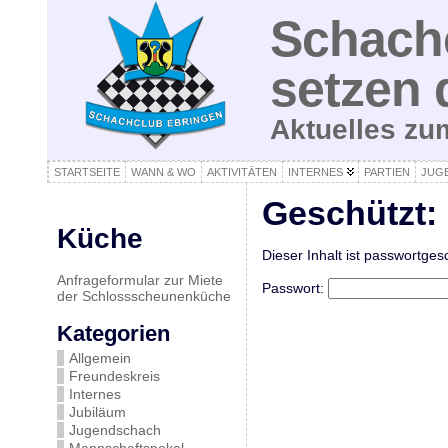
Schachc
setzen 
Aktuelles z
STARTSEITE
WANN & WO
AKTIVITÄTEN
INTERNES
PARTIEN
JUG
Geschützt: 
Küche
Dieser Inhalt ist passwortges
Anfrageformular zur Miete
Passwort:
der Schlossscheunenküche
Kategorien
Allgemein
Freundeskreis
Internes
Jubiläum
Jugendschach