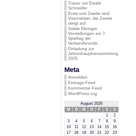
Trauer um Ewald
Schneider
Erste und Zweite sind
Vizemeister, die Zweite
steigt auf.
Solide Ebringer
Vorstellungen am 7.
Spieltag der
Verbandsrunde.
Einladung zur
Jahreshauptversammlung
2025
Meta
Anmelden
Eintrags-Feed
Kommentar-Feed
WordPress.org
August 2026
M
D
M
D
F
S
S
1
2
3
4
5
6
7
8
9
10
11
12
13
14
15
16
17
18
19
20
21
22
23