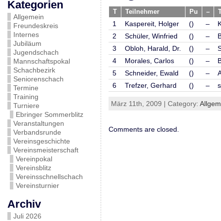
Kategorien
T
Teilnehmer
Pu
–
Allgemein
1
Kaspereit, Holger
()
–
K
Freundeskreis
Internes
2
Schüler, Winfried
()
–
Jubiläum
3
Obloh, Harald, Dr.
()
–
Jugendschach
4
Morales, Carlos
()
–
B
Mannschaftspokal
Schachbezirk
5
Schneider, Ewald
()
–
A
Seniorenschach
6
Trefzer, Gerhard
()
–
s
Termine
Training
März 11th, 2009 | Category:
Allgem
Turniere
Ebringer Sommerblitz
Veranstaltungen
Comments are closed.
Verbandsrunde
Vereinsgeschichte
Vereinsmeisterschaft
Vereinpokal
Vereinsblitz
Vereinsschnellschach
Vereinsturnier
Archiv
Juli 2026