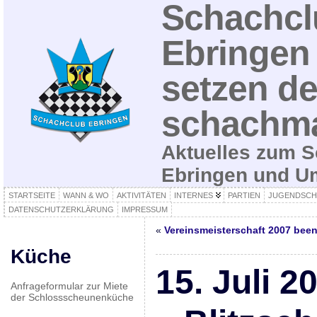
Schachcl
Ebringen 
setzen de
schachma
Aktuelles zum S
Ebringen und 
STARTSEITE
WANN & WO
AKTIVITÄTEN
INTERNES
PARTIEN
JUGENDSCH
DATENSCHUTZERKLÄRUNG
IMPRESSUM
«
Vereinsmeisterschaft 2007 bee
Küche
15. Juli 
Anfrageformular zur Miete
der Schlossscheunenküche