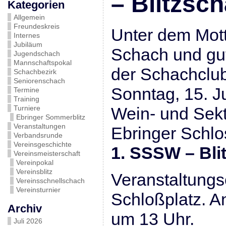
– Blitzsc
Kategorien
Allgemein
Freundeskreis
Unter dem Mot
Internes
Jubiläum
Schach und gut
Jugendschach
Mannschaftspokal
der Schachclu
Schachbezirk
Seniorenschach
Sonntag, 15. J
Termine
Training
Turniere
Wein- und Sekt
Ebringer Sommerblitz
Veranstaltungen
Ebringer Schlo
Verbandsrunde
Vereinsgeschichte
1. SSSW – Bli
Vereinsmeisterschaft
Vereinpokal
Vereinsblitz
Veranstaltungso
Vereinsschnellschach
Vereinsturnier
Schloßplatz. A
Archiv
um 13 Uhr.
Juli 2026