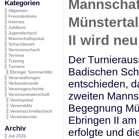
Mannschaf
Kategorien
Allgemein
Freundeskreis
Münstertal
Internes
Jubiläum
Jugendschach
II wird ne
Mannschaftspokal
Schachbezirk
Seniorenschach
Termine
Der Turnierau
Training
Turniere
Badischen Sch
Ebringer Sommerblitz
Veranstaltungen
entschieden, d
Verbandsrunde
Vereinsgeschichte
zweiten Mannsc
Vereinsmeisterschaft
Vereinpokal
Begegnung Müns
Vereinsblitz
Vereinsschnellschach
Vereinsturnier
Ebringen II am
Archiv
erfolgte und di
Juli 2026