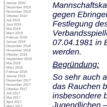
Mannschaftskam
Januar 2020
Dezember 2019
November 2019
gegen Ebringe
Oktober 2019
Juli 2019
Festlegung de
Juni 2019
Mai 2019
Verbandsspiell
März 2019
Februar 2019
07.04.1981 in 
Januar 2019
Dezember 2018
werden.
November 2018
Oktober 2018
September 2018
Begründung:
Mai 2018
März 2018
Februar 2018
So sehr auch 
Januar 2018
Dezember 2017
das Rauchen b
November 2017
Oktober 2017
insbesondere 
Juli 2017
Mai 2017
April 2017
Jugendlichen –
März 2017