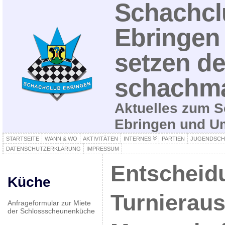
Schachcl
Ebringen 
setzen de
schachma
Aktuelles zum S
Ebringen und 
STARTSEITE
WANN & WO
AKTIVITÄTEN
INTERNES
PARTIEN
JUGENDSCH
DATENSCHUTZERKLÄRUNG
IMPRESSUM
Entscheid
Küche
Turnierau
Anfrageformular zur Miete
der Schlossscheunenküche