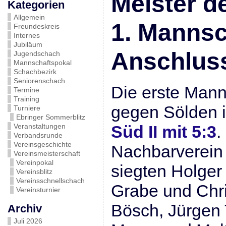
Meister de
Kategorien
Allgemein
1. Mannsc
Freundeskreis
Internes
Jubiläum
Anschluss
Jugendschach
Mannschaftspokal
Schachbezirk
Seniorenschach
Die erste Man
Termine
Training
gegen Sölden 
Turniere
Ebringer Sommerblitz
Veranstaltungen
Süd II mit 5:3
.
Verbandsrunde
Vereinsgeschichte
Nachbarverein
Vereinsmeisterschaft
Vereinpokal
siegten Holger 
Vereinsblitz
Vereinsschnellschach
Grabe und Chri
Vereinsturnier
Bösch, Jürgen 
Archiv
Juli 2026