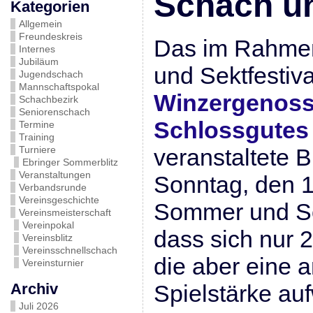
Schach un
Kategorien
Allgemein
Freundeskreis
Das im Rahmen
Internes
Jubiläum
und Sektfestiva
Jugendschach
Mannschaftspokal
Winzergenoss
Schachbezirk
Seniorenschach
Schlossgute
Termine
Training
Turniere
veranstaltete B
Ebringer Sommerblitz
Veranstaltungen
Sonntag, den 13
Verbandsrunde
Vereinsgeschichte
Sommer und So
Vereinsmeisterschaft
Vereinpokal
dass sich nur 2
Vereinsblitz
Vereinsschnellschach
die aber eine 
Vereinsturnier
Archiv
Spielstärke au
Juli 2026