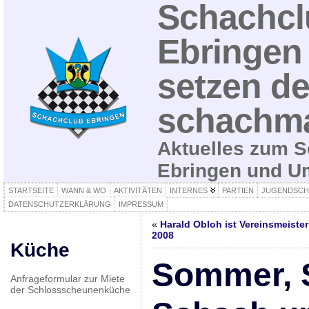
Schachcl
Ebringen 
setzen de
schachma
Aktuelles zum S
Ebringen und 
STARTSEITE
WANN & WO
AKTIVITÄTEN
INTERNES
PARTIEN
JUGENDSCH
DATENSCHUTZERKLÄRUNG
IMPRESSUM
«
Harald Obloh ist Vereinsmeister
2008
Küche
Sommer, 
Anfrageformular zur Miete
der Schlossscheunenküche