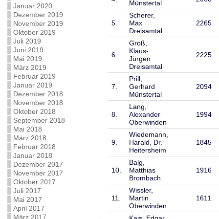
Münstertal
Januar 2020
Dezember 2019
Scherer,
5.
Max
2265
November 2019
Dreisamtal
Oktober 2019
Juli 2019
Groß,
Juni 2019
Klaus-
6.
2225
Mai 2019
Jürgen
Dreisamtal
März 2019
Februar 2019
Prill,
Januar 2019
7.
Gerhard
2094
Dezember 2018
Münstertal
November 2018
Lang,
Oktober 2018
8.
Alexander
1994
September 2018
Oberwinden
Mai 2018
Wiedemann,
März 2018
9.
Harald, Dr.
1845
Februar 2018
Heitersheim
Januar 2018
Balg,
Dezember 2017
10.
Matthias
1916
November 2017
Brombach
Oktober 2017
Wissler,
Juli 2017
11.
Martin
1611
Mai 2017
Oberwinden
April 2017
März 2017
Kais, Edgar