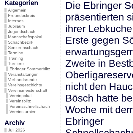
Kategorien
Die Ebringer 
Allgemein
präsentierten 
Freundeskreis
Internes
ihrer Lebkuche
Jubiläum
Jugendschach
Mannschaftspokal
Erste gegen S
Schachbezirk
Seniorenschach
erwartungsgem
Termine
Training
Zweite in Best
Turniere
Ebringer Sommerblitz
Oberligareserv
Veranstaltungen
Verbandsrunde
nicht den Hau
Vereinsgeschichte
Vereinsmeisterschaft
Bösch hatte ber
Vereinpokal
Vereinsblitz
Vereinsschnellschach
Woche mit dem
Vereinsturnier
Ebringer
Archiv
Schnellschachm
Juli 2026