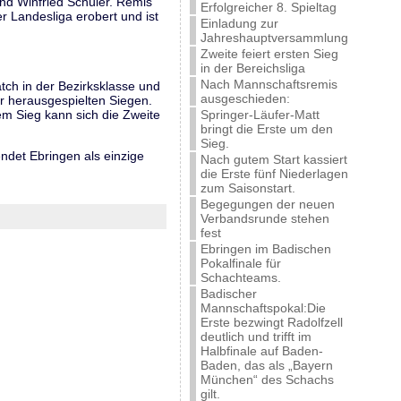
nd Winfried Schüler. Remis
Erfolgreicher 8. Spieltag
r Landesliga erobert und ist
Einladung zur
Jahreshauptversammlung
Zweite feiert ersten Sieg
in der Bereichsliga
Nach Mannschaftsremis
atch in der Bezirksklasse und
ausgeschieden:
r herausgespielten Siegen.
em Sieg kann sich die Zweite
Springer-Läufer-Matt
bringt die Erste um den
Sieg.
ndet Ebringen als einzige
Nach gutem Start kassiert
die Erste fünf Niederlagen
zum Saisonstart.
Begegungen der neuen
Verbandsrunde stehen
fest
Ebringen im Badischen
Pokalfinale für
Schachteams.
Badischer
Mannschaftspokal:Die
Erste bezwingt Radolfzell
deutlich und trifft im
Halbfinale auf Baden-
Baden, das als „Bayern
München“ des Schachs
gilt.