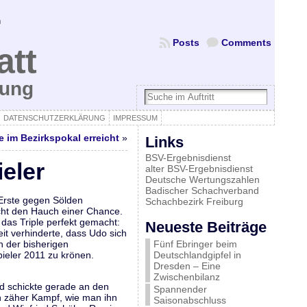
Posts
Comments
att
bung
DATENSCHUTZERKLÄRUNG
IMPRESSUM
e im Bezirkspokal erreicht
»
Links
BSV-Ergebnisdienst
eler
alter BSV-Ergebnisdienst
Deutsche Wertungszahlen
Badischer Schachverband
 Erste gegen Sölden
Schachbezirk Freiburg
cht den Hauch einer Chance.
das Triple perfekt gemacht:
Neueste Beiträge
it verhinderte, dass Udo sich
n der bisherigen
Fünf Ebringer beim
ieler 2011 zu krönen.
Deutschlandgipfel in
Dresden – Eine
Zwischenbilanz
nd schickte gerade an den
Spannender
n zäher Kampf, wie man ihn
Saisonabschluss