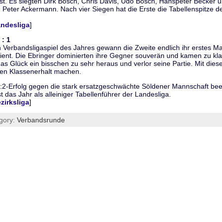
t. Es siegten Dirk Bösch, Chris Davis, Udo Bösch, Hanspeter Becker u
 Peter Ackermann. Nach vier Siegen hat die Erste die Tabellenspitze de
andesliga
]
 : 1
en Verbandsligaspiel des Jahres gewann die Zweite endlich ihr erstes M
ient. Die Ebringer dominierten ihre Gegner souverän und kamen zu kla
as Glück ein bisschen zu sehr heraus und verlor seine Partie. Mit dies
den Klassenerhalt machen.
:2-Erfolg gegen die stark ersatzgeschwächte Söldener Mannschaft bee
das Jahr als alleiniger Tabellenführer der Landesliga.
zirksliga
]
gory:
Verbandsrunde