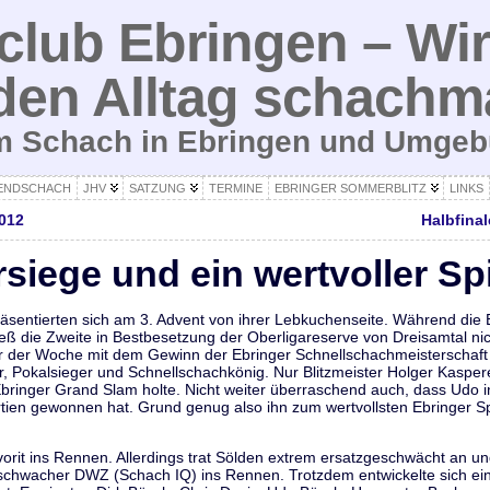
lub Ebringen – Wir
den Alltag schachm
um Schach in Ebringen und Umge
ENDSCHACH
JHV
SATZUNG
TERMINE
EBRINGER SOMMERBLITZ
LINKS
2012
Halbfinal
siege und ein wertvoller Spi
äsentierten sich am 3. Advent von ihrer Lebkuchenseite. Während die
ß die Zweite in Bestbesetzung der Oberligareserve von Dreisamtal ni
r der Woche mit dem Gewinn der Ebringer Schnellschachmeisterschaft 
, Pokalsieger und Schnellschachkönig. Nur Blitzmeister Holger Kaspere
 Ebringer Grand Slam holte. Nicht weiter überraschend auch, dass Udo i
tien gewonnen hat. Grund genug also ihn zum wertvollsten Ebringer Sp
avorit ins Rennen. Allerdings trat Sölden extrem ersatzgeschwächt an u
t schwacher DWZ (Schach IQ) ins Rennen. Trotzdem entwickelte sich ei