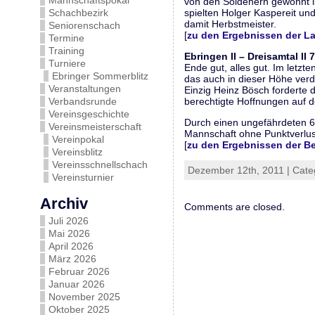
Mannschaftspokal
von den Söldenern gewohnt is
Schachbezirk
spielten Holger Kaspereit und
damit Herbstmeister.
Seniorenschach
[
zu den Ergebnissen der L
Termine
Training
Ebringen II – Dreisamtal II 7
Turniere
Ende gut, alles gut. Im letzt
Ebringer Sommerblitz
das auch in dieser Höhe verd
Veranstaltungen
Einzig Heinz Bösch forderte d
Verbandsrunde
berechtigte Hoffnungen auf 
Vereinsgeschichte
Durch einen ungefährdeten 6
Vereinsmeisterschaft
Mannschaft ohne Punktverlust 
Vereinpokal
[
zu den Ergebnissen der Be
Vereinsblitz
Vereinsschnellschach
Dezember 12th, 2011 | Cate
Vereinsturnier
Archiv
Comments are closed.
Juli 2026
Mai 2026
April 2026
März 2026
Februar 2026
Januar 2026
November 2025
Oktober 2025