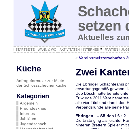
Schachc
setzen 
Aktuelles z
STARTSEITE
WANN & WO
AKTIVITÄTEN
INTERNES
PARTIEN
JUG
«
Vereinsmeisterschaften 
Küche
Zwei Kanter
Anfrageformular zur Miete
Die Ebringer Schachteams pr
der Schlossscheunenküche
erwartungsgemäß gewann, lie
Udo Bösch hatte bereits unte
Kategorien
Er wurde 2011 Vereinsmeister
alle vier Titel und damit den
Allgemein
Verbandsrunde alle seine Par
Freundeskreis
Internes
Ebringen I – Sölden I 6 : 2
Jubiläum
Die Erste ging als leichter F
Jugendschach
hinteren Brettern Spieler mi