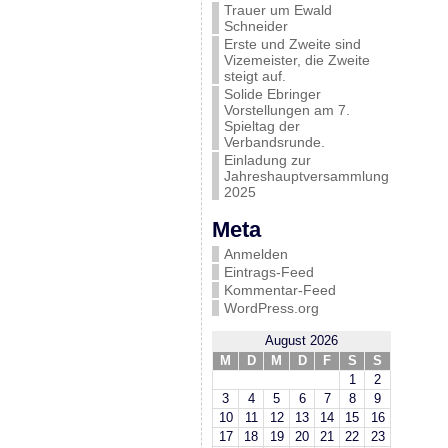
Trauer um Ewald
Schneider
Erste und Zweite sind
Vizemeister, die Zweite
steigt auf.
Solide Ebringer
Vorstellungen am 7.
Spieltag der
Verbandsrunde.
Einladung zur
Jahreshauptversammlung
2025
Meta
Anmelden
Eintrags-Feed
Kommentar-Feed
WordPress.org
August 2026
M
D
M
D
F
S
S
1
2
3
4
5
6
7
8
9
10
11
12
13
14
15
16
17
18
19
20
21
22
23