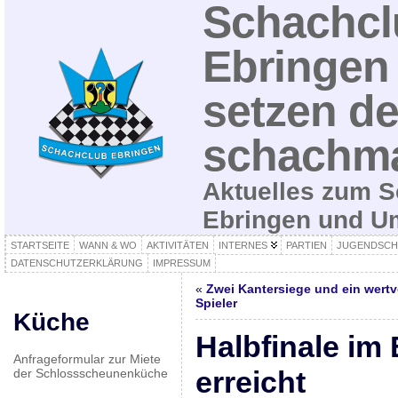
Schachcl
Ebringen 
setzen de
schachma
Aktuelles zum S
Ebringen und 
STARTSEITE
WANN & WO
AKTIVITÄTEN
INTERNES
PARTIEN
JUGENDSCH
DATENSCHUTZERKLÄRUNG
IMPRESSUM
«
Zwei Kantersiege und ein wertv
Spieler
Küche
Halbfinale im
Anfrageformular zur Miete
erreicht
der Schlossscheunenküche