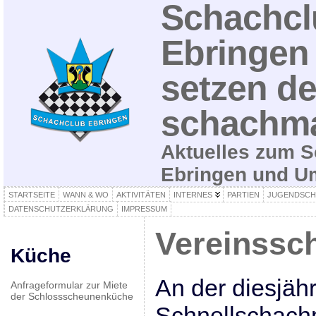
Schachcl
Ebringen 
setzen de
schachma
Aktuelles zum S
Ebringen und 
STARTSEITE
WANN & WO
AKTIVITÄTEN
INTERNES
PARTIEN
JUGENDSCH
DATENSCHUTZERKLÄRUNG
IMPRESSUM
Vereinssc
Küche
An der diesjäh
Anfrageformular zur Miete
der Schlossscheunenküche
Schnellschachm