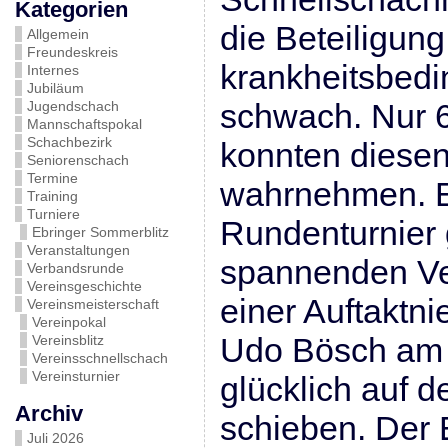
Kategorien
die Beteiligung
Allgemein
Freundeskreis
krankheitsbedin
Internes
Jubiläum
schwach. Nur 
Jugendschach
Mannschaftspokal
Schachbezirk
konnten diesen
Seniorenschach
Termine
wahrnehmen. E
Training
Turniere
Rundenturnier 
Ebringer Sommerblitz
Veranstaltungen
spannenden Ver
Verbandsrunde
Vereinsgeschichte
einer Auftaktni
Vereinsmeisterschaft
Vereinpokal
Udo Bösch am
Vereinsblitz
Vereinsschnellschach
Vereinsturnier
glücklich auf d
Archiv
schieben. Der
Juli 2026