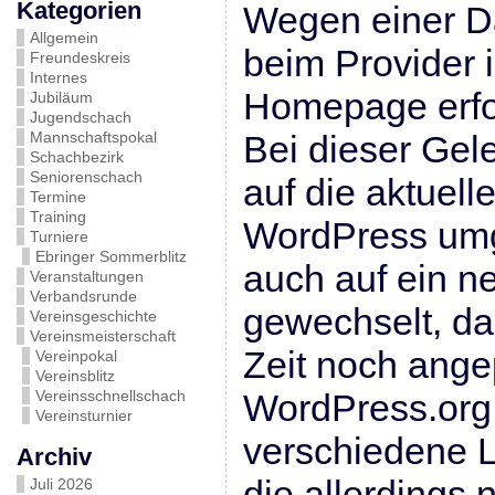
Kategorien
Wegen einer D
Allgemein
beim Provider 
Freundeskreis
Internes
Homepage erfo
Jubiläum
Jugendschach
Mannschaftspokal
Bei dieser Gel
Schachbezirk
Seniorenschach
auf die aktuell
Termine
Training
WordPress umg
Turniere
Ebringer Sommerblitz
auch auf ein n
Veranstaltungen
Verbandsrunde
gewechselt, da
Vereinsgeschichte
Vereinsmeisterschaft
Zeit noch ange
Vereinpokal
Vereinsblitz
Vereinsschnellschach
WordPress.org 
Vereinsturnier
verschiedene L
Archiv
die allerdings 
Juli 2026