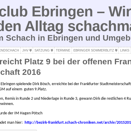
lub Ebringen – Wir
den Alltag schachm
um Schach in Ebringen und Umge
ENDSCHACH
JHV
SATZUNG
TERMINE
EBRINGER SOMMERBLITZ
LINKS
eicht Platz 9 bei der offenen Fra
chaft 2016
 Ebringen spielende Dirk Bösch, erreichte bei der Frankfurter Stadtmeisterschaft
 GM auf einem guten 9.Platz.
n, Remis in Runde 2 und Niederlage in Runde 3, gewann Dirk die restlichen 4 R
gewinnen.
wurde der IM Hagen Pötsch
indet man hier:
http://bezirk-frankfurt.schach-chroniken.net/archiv/20152