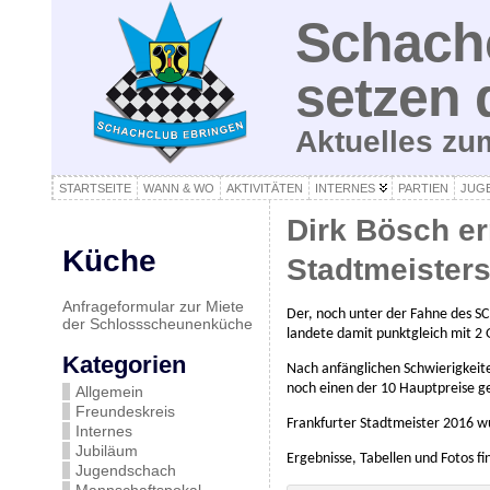
Schachc
setzen 
Aktuelles z
STARTSEITE
WANN & WO
AKTIVITÄTEN
INTERNES
PARTIEN
JUG
Dirk Bösch err
Küche
Stadtmeisters
Anfrageformular zur Miete
Der, noch unter der Fahne des SC
der Schlossscheunenküche
landete damit punktgleich mit 2
Kategorien
Nach anfänglichen Schwierigkeite
noch einen der 10 Hauptpreise 
Allgemein
Freundeskreis
Frankfurter Stadtmeister 2016 
Internes
Jubiläum
Ergebnisse, Tabellen und Fotos f
Jugendschach