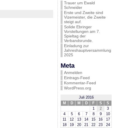
Trauer um Ewald
Schneider
Erste und Zweite sind
Vizemeister, die Zweite
steigt auf.
Solide Ebringer
Vorstellungen am 7.
Spieltag der
Verbandsrunde.
Einladung zur
Jahreshauptversammlung
2025
Meta
Anmelden
Eintrags-Feed
Kommentar-Feed
WordPress.org
Juli 2016
M
D
M
D
F
S
S
1
2
3
4
5
6
7
8
9
10
11
12
13
14
15
16
17
18
19
20
21
22
23
24