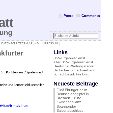
Posts
Comments
att
bung
DATENSCHUTZERKLÄRUNG
IMPRESSUM
nkfurter
Links
BSV-Ergebnisdienst
alter BSV-Ergebnisdienst
Deutsche Wertungszahlen
Badischer Schachverband
 5,5 Punkten aus 7 Spielen und
Schachbezirk Freiburg
Neueste Beiträge
unden und konnte schlussendlich
Fünf Ebringer beim
Deutschlandgipfel in
Dresden – Eine
Zwischenbilanz
016/fsm/fsmtab.htm
Spannender
Saisonabschluss