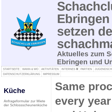
Schachcl
Ebringen 
setzen de
schachma
Aktuelles zum S
Ebringen und 
STARTSEITE
WANN & WO
AKTIVITÄTEN
INTERNES
PARTIEN
JUGENDSCH
DATENSCHUTZERKLÄRUNG
IMPRESSUM
Same proc
Küche
every yea
Anfrageformular zur Miete
der Schlossscheunenküche