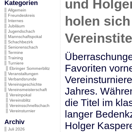
und Holger
Kategorien
Allgemein
Freundeskreis
holen sich
Internes
Jubiläum
Jugendschach
Vereinstite
Mannschaftspokal
Schachbezirk
Seniorenschach
Termine
Überraschunge
Training
Turniere
Favoriten vorne
Ebringer Sommerblitz
Veranstaltungen
Vereinsturnier
Verbandsrunde
Vereinsgeschichte
Jahres. Währe
Vereinsmeisterschaft
Vereinpokal
die Titel im kl
Vereinsblitz
Vereinsschnellschach
Vereinsturnier
langer Bedenkz
Archiv
Holger Kaspere
Juli 2026