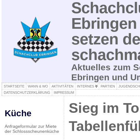
Schachcl
Ebringen 
setzen de
schachma
Aktuelles zum S
Ebringen und 
STARTSEITE
WANN & WO
AKTIVITÄTEN
INTERNES
PARTIEN
JUGENDSCH
DATENSCHUTZERKLÄRUNG
IMPRESSUM
Sieg im To
Küche
Tabellenfü
Anfrageformular zur Miete
der Schlossscheunenküche