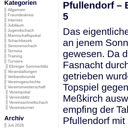
Kategorien
Pfullendorf 
Allgemein
5
Freundeskreis
Internes
Jubiläum
Das eigentlich
Jugendschach
Mannschaftspokal
an jenem Sonnt
Schachbezirk
Seniorenschach
gewesen. Da do
Termine
Training
Turniere
Fasnacht durc
Ebringer Sommerblitz
Veranstaltungen
getrieben wur
Verbandsrunde
Vereinsgeschichte
Topspiel gegen
Vereinsmeisterschaft
Vereinpokal
Meßkirch ausw
Vereinsblitz
Vereinsschnellschach
empfing der Ta
Vereinsturnier
Archiv
Pfullendorf mi
Juli 2026