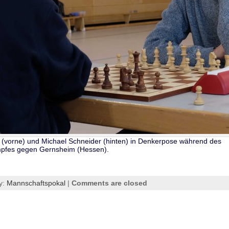
(vorne) und Michael Schneider (hinten) in Denkerpose während des
pfes gegen Gernsheim (Hessen).
y:
Mannschaftspokal
|
Comments are closed