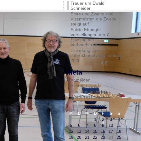
Trauer um Ewald
Schneider
Erste und Zweite sind
Vizemeister, die Zweite
steigt auf.
Solide Ebringer
Vorstellungen am 7.
Spieltag der
Verbandsrunde.
Einladung zur
Jahreshauptversammlung
2025
Meta
Anmelden
Eintrags-Feed
Kommentar-Feed
WordPress.org
Januar 2026
M
D
M
D
F
S
S
1
2
3
4
5
6
7
8
9
10
11
12
13
14
15
16
17
18
19
20
21
22
23
24
25