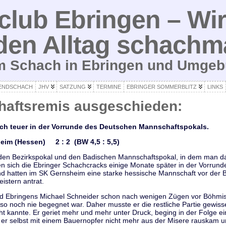
lub Ebringen – Wir
den Alltag schachm
um Schach in Ebringen und Umge
ENDSCHACH
JHV
SATZUNG
TERMINE
EBRINGER SOMMERBLITZ
LINKS
aftsremis ausgeschieden:
ich teuer in der Vorrunde des Deutschen Mannschaftspokals.
eim (Hessen) 2 : 2 (BW 4,5 : 5,5)
den Bezirkspokal und den Badischen Mannschaftspokal, in dem man d
n sich die Ebringer Schachcracks einige Monate später in der Vorrun
d hatten im SK Gernsheim eine starke hessische Mannschaft vor der B
istern antrat.
d Ebringens Michael Schneider schon nach wenigen Zügen vor Böhmisc
 so noch nie begegnet war. Daher musste er die restliche Partie gewiss
cht kannte. Er geriet mehr und mehr unter Druck, beging in der Folge e
 er selbst mit einem Bauernopfer nicht mehr aus der Misere rauskam u