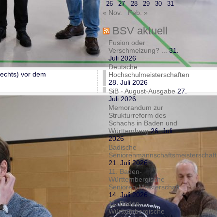
26
27
28
29
30
31
« Nov.
Feb. »
BSV aktuell
Fusion oder
Verschmelzung? ...
31.
Juli 2026
Deutsche
rechts) vor dem
Hochschulmeisterschaften
28. Juli 2026
SiB - August-Ausgabe
27.
Juli 2026
Memorandum zur
Strukturreform des
Schachs in Baden und
Württemberg
26. Juli
2026
Badische
Seniorenmannschaftsmeisterschaft
21. Juli 2026
11. Baden-
Württembergische
Senioren-Meisterschaft
14. Juli 2026
11. Baden-
Württembergische