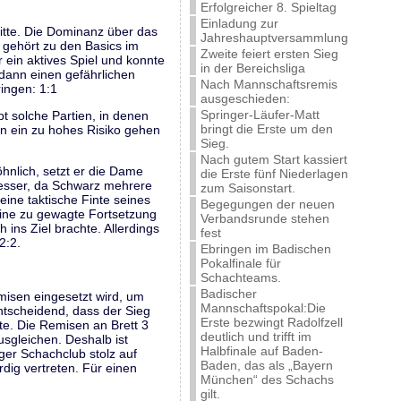
Erfolgreicher 8. Spieltag
Einladung zur
mitte. Die Dominanz über das
Jahreshauptversammlung
s gehört zu den Basics im
Zweite feiert ersten Sieg
ein aktives Spiel und konnte
in der Bereichsliga
 dann einen gefährlichen
Nach Mannschaftsremis
ingen: 1:1
ausgeschieden:
Springer-Läufer-Matt
t solche Partien, in denen
bringt die Erste um den
an ein zu hohes Risiko gehen
Sieg.
Nach gutem Start kassiert
nlich, setzt er die Dame
die Erste fünf Niederlagen
 besser, da Schwarz mehrere
zum Saisonstart.
eine taktische Finte seines
Begegungen der neuen
eine zu gewagte Fortsetzung
Verbandsrunde stehen
 ins Ziel brachte. Allerdings
fest
2:2.
Ebringen im Badischen
Pokalfinale für
Schachteams.
Badischer
misen eingesetzt wird, um
Mannschaftspokal:Die
ntscheidend, dass der Sieg
Erste bezwingt Radolfzell
te. Die Remisen an Brett 3
deutlich und trifft im
sgleichen. Deshalb ist
Halbfinale auf Baden-
er Schachclub stolz auf
Baden, das als „Bayern
dig vertreten. Für einen
München“ des Schachs
gilt.