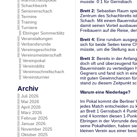
Mannschaftspokal
musste: 0:1 für Gernsbach.
Schachbezirk
Brett 2:
Sebastian Raum spiel
Seniorenschach
Zentrum des Schachbretts ist
Termine
Schach. Mit einem Bauerndur
Training
damit seinen Vorteil ausbaue
Turniere
Freibauern auf die Reise, de
Ebringer Sommerblitz
Veranstaltungen
Brett 4:
Eine rundum ausgegli
Verbandsrunde
sich für beide Seiten keine 
müsste, um die Stellung aus 
Vereinsgeschichte
Vereinsmeisterschaft
Brett 3:
Bereits in der Anfan
Vereinpokal
doch oft und überzeugend für 
Vereinsblitz
Bauerninseln zu verteidigen h
Vereinsschnellschach
Gegners und fand sich in ein
Vereinsturnier
mit guten Gewinnchancen für S
stand zu diesem Zeitpunkt sc
Archiv
Warum eine Niederlage?
Juli 2026
Im Pokal kommt die Berliner 
Mai 2026
jedes Match entscheiden zu k
April 2026
an Brett 1 Gernsbach 4 Punkt
März 2026
und 4 konnten diesen 1-Punkt
Februar 2026
Ebringen in der Vorrunde de
Januar 2026
seine Pokalhelden, haben sie
November 2025
kleinen Verein aus einer bes
Oktober 2025