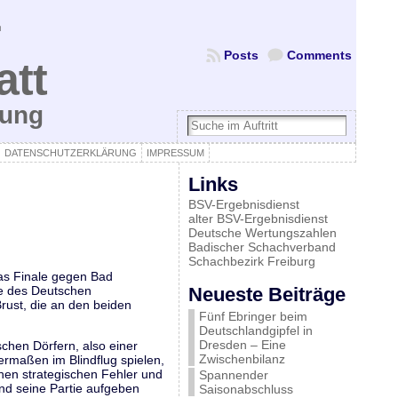
Posts
Comments
att
bung
DATENSCHUTZERKLÄRUNG
IMPRESSUM
Links
BSV-Ergebnisdienst
alter BSV-Ergebnisdienst
Deutsche Wertungszahlen
Badischer Schachverband
Schachbezirk Freiburg
as Finale gegen Bad
de des Deutschen
Neueste Beiträge
rust, die an den beiden
Fünf Ebringer beim
Deutschlandgipfel in
Dresden – Eine
hen Dörfern, also einer
Zwischenbilanz
ermaßen im Blindflug spielen,
inen strategischen Fehler und
Spannender
nd seine Partie aufgeben
Saisonabschluss