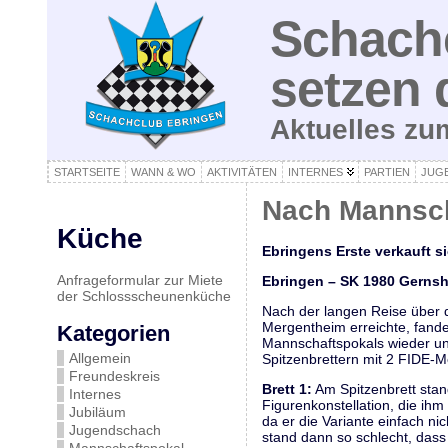
Schachc
setzen 
Aktuelles z
STARTSEITE
WANN & WO
AKTIVITÄTEN
INTERNES
PARTIEN
JUG
Nach Mannsch
Küche
Ebringens Erste verkauft s
Anfrageformular zur Miete
Ebringen – SK 1980 Gernsh
der Schlossscheunenküche
Nach der langen Reise über 
Mergentheim erreichte, fande
Kategorien
Mannschaftspokals wieder un
Allgemein
Spitzenbrettern mit 2 FIDE-Me
Freundeskreis
Brett 1:
Am Spitzenbrett stan
Internes
Figurenkonstellation, die ihm
Jubiläum
da er die Variante einfach ni
Jugendschach
stand dann so schlecht, dass