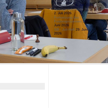
Senioren-Blitz-
Meisterschaft
4. Juli 2026
Beitragsrückstände 2026
2. Juli 2026
Fortsetzung des
Fusionsprozesses
30.
Juni 2026
SiB - Juli-Heft
29. Juni
2026