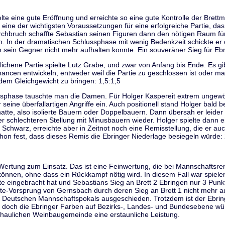
te eine gute Eröffnung und erreichte so eine gute Kontrolle der Brett
 eine der wichtigsten Voraussetzungen für eine erfolgreiche Partie, da
chbruch schaffte Sebastian seinen Figuren dann den nötigen Raum für 
n. In der dramatischen Schlussphase mit wenig Bedenkzeit schickte er
n sein Gegner nicht mehr aufhalten konnte. Ein souveräner Sieg für Ebr
chene Partie spielte Lutz Grabe, und zwar von Anfang bis Ende. Es gib
Chancen entwickeln, entweder weil die Partie zu geschlossen ist oder m
dem Gleichgewicht zu bringen: 1,5:1,5
gsphase tauschte man die Damen. Für Holger Kaspereit extrem ungewöh
seine überfallartigen Angriffe ein. Auch positionell stand Holger bald
atte, also isolierte Bauern oder Doppelbauern. Dann übersah er leider 
er schlechteren Stellung mit Minusbauern wieder. Holger spielte dann 
chwarz, erreichte aber in Zeitnot noch eine Remisstellung, die er auch
hon fest, dass dieses Remis die Ebringer Niederlage besiegeln würde: 
Wertung zum Einsatz. Das ist eine Feinwertung, die bei Mannschaftsre
önnen, ohne dass ein Rückkampf nötig wird. In diesem Fall war spiele
e eingebracht hat und Sebastians Sieg an Brett 2 Ebringen nur 3 Punk
e-Vorsprung von Gernsbach durch deren Sieg an Brett 1 nicht mehr au
s Deutschen Mannschaftspokals ausgeschieden. Trotzdem ist der Ebring
 doch die Ebringer Farben auf Bezirks-, Landes- und Bundesebene wür
chaulichen Weinbaugemeinde eine erstaunliche Leistung.