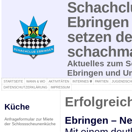
Schachcl
Ebringen 
setzen de
schachma
Aktuelles zum S
Ebringen und 
STARTSEITE
WANN & WO
AKTIVITÄTEN
INTERNES
PARTIEN
JUGENDSCH
DATENSCHUTZERKLÄRUNG
IMPRESSUM
Erfolgreic
Küche
Ebringen – N
Anfrageformular zur Miete
der Schlossscheunenküche
Mit einem deut