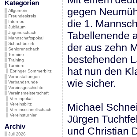
Kategorien
gegen Neumühl 
Allgemein
Freundeskreis
die 1. Mannsch
Internes
Jubiläum
Tabellenende a
Jugendschach
Mannschaftspokal
Schachbezirk
der aus zehn 
Seniorenschach
Termine
bestehenden L
Training
Turniere
hat nun den Kl
Ebringer Sommerblitz
Veranstaltungen
wie sicher.
Verbandsrunde
Vereinsgeschichte
Vereinsmeisterschaft
Vereinpokal
Michael Schnei
Vereinsblitz
Vereinsschnellschach
Vereinsturnier
Jürgen Tuchtfe
Archiv
und Christian 
Juli 2026