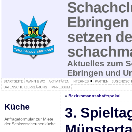
Schachcl
Ebringen 
setzen de
schachma
Aktuelles zum S
Ebringen und 
STARTSEITE
WANN & WO
AKTIVITÄTEN
INTERNES
PARTIEN
JUGENDSCH
DATENSCHUTZERKLÄRUNG
IMPRESSUM
«
Bezirksmannschaftspokal
Küche
3. Spielta
Anfrageformular zur Miete
der Schlossscheunenküche
Münsterta