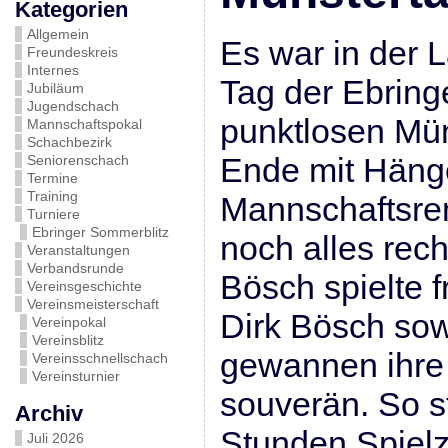
Kategorien
Allgemein
Es war in der L
Freundeskreis
Internes
Tag der Ebring
Jubiläum
Jugendschach
punktlosen Mün
Mannschaftspokal
Schachbezirk
Ende mit Häng
Seniorenschach
Termine
Training
Mannschaftsre
Turniere
Ebringer Sommerblitz
noch alles rech
Veranstaltungen
Verbandsrunde
Bösch spielte 
Vereinsgeschichte
Vereinsmeisterschaft
Dirk Bösch sow
Vereinpokal
Vereinsblitz
gewannen ihre 
Vereinsschnellschach
Vereinsturnier
souverän. So s
Archiv
Stunden Spielze
Juli 2026