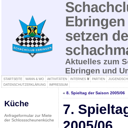
Schachcl
Ebringen 
setzen de
schachma
Aktuelles zum S
Ebringen und 
STARTSEITE
WANN & WO
AKTIVITÄTEN
INTERNES
PARTIEN
JUGENDSCH
DATENSCHUTZERKLÄRUNG
IMPRESSUM
«
8. Spieltag der Saison 2005/06
Küche
7. Spielta
Anfrageformular zur Miete
der Schlossscheunenküche
2005/06