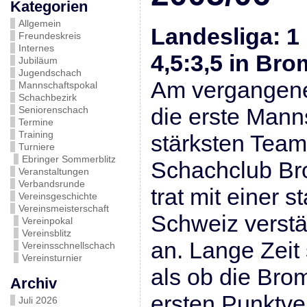
Kategorien
Allgemein
Landesliga
: 1
Freundeskreis
Internes
4,5:3,5 in Br
Jubiläum
Jugendschach
Am vergangen
Mannschaftspokal
Schachbezirk
die erste Mann
Seniorenschach
Termine
Training
stärksten Team
Turniere
Ebringer Sommerblitz
Schachclub B
Veranstaltungen
Verbandsrunde
trat mit einer s
Vereinsgeschichte
Vereinsmeisterschaft
Schweiz verstä
Vereinpokal
Vereinsblitz
an. Lange Zeit
Vereinsschnellschach
Vereinsturnier
als ob die Bro
Archiv
ersten Punktve
Juli 2026