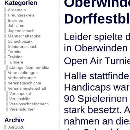
Oberwind
Kategorien
Allgemein
Dorffestbl
Freundeskreis
Internes
Jubiläum
Jugendschach
Leider spielte
Mannschaftspokal
Schachbezirk
in Oberwinden 
Seniorenschach
Termine
Training
Open Air Turnie
Turniere
Ebringer Sommerblitz
Veranstaltungen
Halle stattfind
Verbandsrunde
Vereinsgeschichte
Handicaps war 
Vereinsmeisterschaft
Vereinpokal
90 Spielerinen
Vereinsblitz
Vereinsschnellschach
stark besetzt. 
Vereinsturnier
nahmen an die
Archiv
Juli 2026