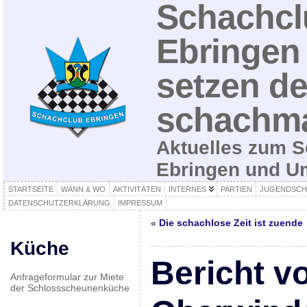
Schachcl
Ebringen 
setzen de
schachma
Aktuelles zum S
Ebringen und 
STARTSEITE
WANN & WO
AKTIVITÄTEN
INTERNES
PARTIEN
JUGENDSCH
DATENSCHUTZERKLÄRUNG
IMPRESSUM
«
Die schachlose Zeit ist zuende
Küche
Bericht v
Anfrageformular zur Miete
der Schlossscheunenküche