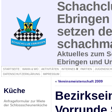
Schachcl
Ebringen 
setzen de
schachma
Aktuelles zum S
Ebringen und 
STARTSEITE
WANN & WO
AKTIVITÄTEN
INTERNES
PARTIEN
JUGENDSCH
DATENSCHUTZERKLÄRUNG
IMPRESSUM
«
Vereinsmeisterschaft 2009
Küche
Bezirksei
Anfrageformular zur Miete
der Schlossscheunenküche
Vorrunde