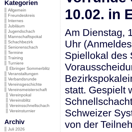
Kategorien
10.02. in 
Allgemein
Freundeskreis
Internes
Jubiläum
Am Dienstag, 1
Jugendschach
Mannschaftspokal
Uhr (Anmeldes
Schachbezirk
Seniorenschach
Spiellokal des
Termine
Training
Turniere
Vorausscheidu
Ebringer Sommerblitz
Veranstaltungen
Bezirkspokalei
Verbandsrunde
Vereinsgeschichte
statt. Gespielt 
Vereinsmeisterschaft
Vereinpokal
Schnellschacht
Vereinsblitz
Vereinsschnellschach
Schweizer Sys
Vereinsturnier
Archiv
von der Teilneh
Juli 2026