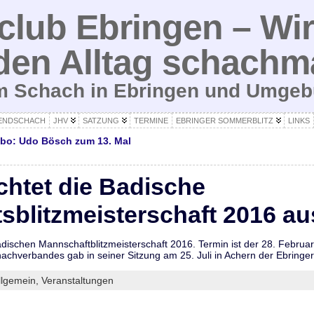
lub Ebringen – Wir
den Alltag schachm
um Schach in Ebringen und Umge
ENDSCHACH
JHV
SATZUNG
TERMINE
EBRINGER SOMMERBLITZ
LINKS
abo: Udo Bösch zum 13. Mal
chtet die Badische
sblitzmeisterschaft 2016 au
Badischen Mannschaftblitzmeisterschaft 2016. Termin ist der 28. Febr
achverbandes gab in seiner Sitzung am 25. Juli in Achern der Ebring
llgemein,
Veranstaltungen