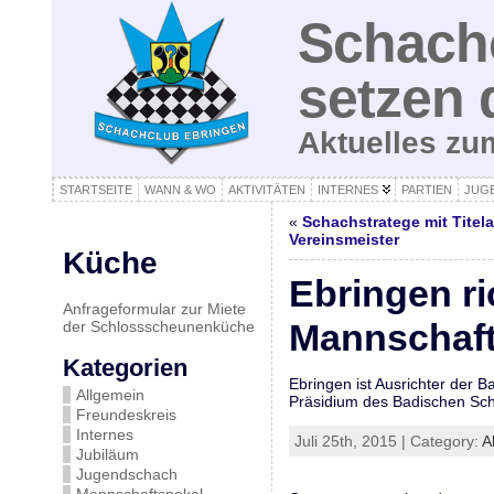
Schachc
setzen 
Aktuelles z
STARTSEITE
WANN & WO
AKTIVITÄTEN
INTERNES
PARTIEN
JUG
«
Schachstratege mit Titel
Vereinsmeister
Küche
Ebringen ri
Anfrageformular zur Miete
Mannschaft
der Schlossscheunenküche
Kategorien
Ebringen ist Ausrichter der 
Allgemein
Präsidium des Badischen Sch
Freundeskreis
Internes
Juli 25th, 2015 | Category:
A
Jubiläum
Jugendschach