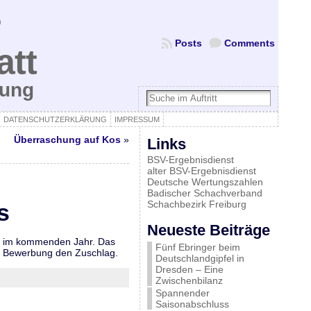
Posts
Comments
att
bung
DATENSCHUTZERKLÄRUNG
IMPRESSUM
Überraschung auf Kos
»
Links
BSV-Ergebnisdienst
alter BSV-Ergebnisdienst
Deutsche Wertungszahlen
Badischer Schachverband
Schachbezirk Freiburg
s
Neueste Beiträge
uar im kommenden Jahr. Das
Fünf Ebringer beim
er Bewerbung den Zuschlag.
Deutschlandgipfel in
Dresden – Eine
Zwischenbilanz
Spannender
Saisonabschluss