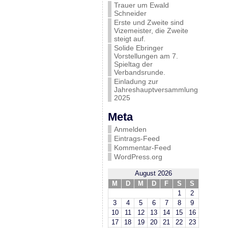
Trauer um Ewald
Schneider
Erste und Zweite sind
Vizemeister, die Zweite
steigt auf.
Solide Ebringer
Vorstellungen am 7.
Spieltag der
Verbandsrunde.
Einladung zur
Jahreshauptversammlung
2025
Meta
Anmelden
Eintrags-Feed
Kommentar-Feed
WordPress.org
August 2026
M
D
M
D
F
S
S
1
2
3
4
5
6
7
8
9
10
11
12
13
14
15
16
17
18
19
20
21
22
23