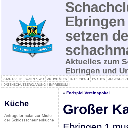
Schachcl
Ebringen 
setzen de
schachma
Aktuelles zum S
Ebringen und 
STARTSEITE
WANN & WO
AKTIVITÄTEN
INTERNES
PARTIEN
JUGENDSCH
DATENSCHUTZERKLÄRUNG
IMPRESSUM
«
Endspiel Vereinspokal
Küche
Großer K
Anfrageformular zur Miete
der Schlossscheunenküche
Ebringen 1 mus