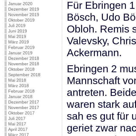
Für Ebringen 
Januar 2020
Dezember 2019
Bösch, Udo Bö
November 2019
Oktober 2019
Juli 2019
Obloh. Remis s
Juni 2019
Mai 2019
Valevsky, Chri
März 2019
Februar 2019
Ackermann.
Januar 2019
Dezember 2018
November 2018
Ebringen 2 mus
Oktober 2018
September 2018
Mannschaft v
Mai 2018
März 2018
antreten. Beid
Februar 2018
Januar 2018
waren stark auf
Dezember 2017
November 2017
sah es gut für 
Oktober 2017
Juli 2017
Mai 2017
geriet zwar na
April 2017
März 2017