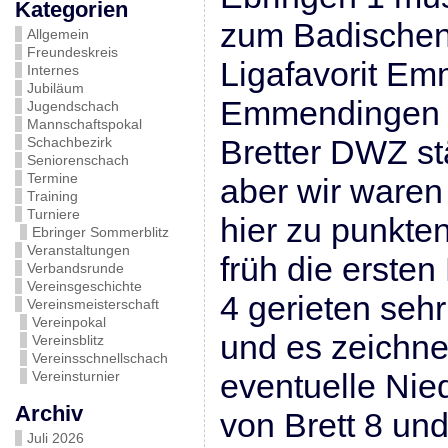
Kategorien
zum Badischen
Allgemein
Freundeskreis
Ligafavorit E
Internes
Jubiläum
Emmendingen w
Jugendschach
Mannschaftspokal
Bretter DWZ stä
Schachbezirk
Seniorenschach
Termine
aber wir waren 
Training
Turniere
hier zu punkten
Ebringer Sommerblitz
Veranstaltungen
früh die ersten
Verbandsrunde
Vereinsgeschichte
4 gerieten sehr
Vereinsmeisterschaft
Vereinpokal
und es zeichne
Vereinsblitz
Vereinsschnellschach
eventuelle Nie
Vereinsturnier
Archiv
von Brett 8 un
Juli 2026