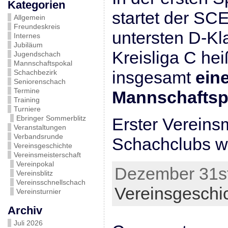
Kategorien
startet der SC
Allgemein
Freundeskreis
untersten D-Kl
Internes
Jubiläum
Kreisliga C hei
Jugendschach
Mannschaftspokal
insgesamt
ein
Schachbezirk
Seniorenschach
Termine
Mannschaftsp
Training
Turniere
Ebringer Sommerblitz
Erster Vereins
Veranstaltungen
Verbandsrunde
Schachclubs w
Vereinsgeschichte
Vereinsmeisterschaft
Vereinpokal
Dezember 31st
Vereinsblitz
Vereinsschnellschach
Vereinsgeschi
Vereinsturnier
Archiv
Juli 2026