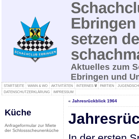
Schachcl
Ebringen 
setzen de
schachma
Aktuelles zum S
Ebringen und 
STARTSEITE
WANN & WO
AKTIVITÄTEN
INTERNES
PARTIEN
JUGENDSCH
DATENSCHUTZERKLÄRUNG
IMPRESSUM
«
Jahresrückblick 1964
Küche
Jahresrüc
Anfrageformular zur Miete
der Schlossscheunenküche
In der ersten 