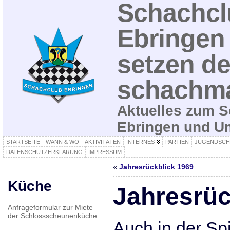
Schachcl
Ebringen 
setzen de
schachma
Aktuelles zum S
Ebringen und 
STARTSEITE
WANN & WO
AKTIVITÄTEN
INTERNES
PARTIEN
JUGENDSCH
DATENSCHUTZERKLÄRUNG
IMPRESSUM
«
Jahresrückblick 1969
Küche
Jahresrüc
Anfrageformular zur Miete
der Schlossscheunenküche
Auch in der Sp