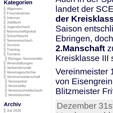
Kategorien
landet der SC
Allgemein
Freundeskreis
der Kreisklass
Internes
Jubiläum
Saison entschl
Jugendschach
Mannschaftspokal
Ebringen, doch
Schachbezirk
Seniorenschach
Termine
2.Manschaft
zu
Training
Turniere
Kreisklasse III s
Ebringer Sommerblitz
Veranstaltungen
Verbandsrunde
Vereinmeister 
Vereinsgeschichte
Vereinsmeisterschaft
von Eisengrein
Vereinpokal
Vereinsblitz
Blitzmeister F
Vereinsschnellschach
Vereinsturnier
Dezember 31st
Archiv
Juli 2026