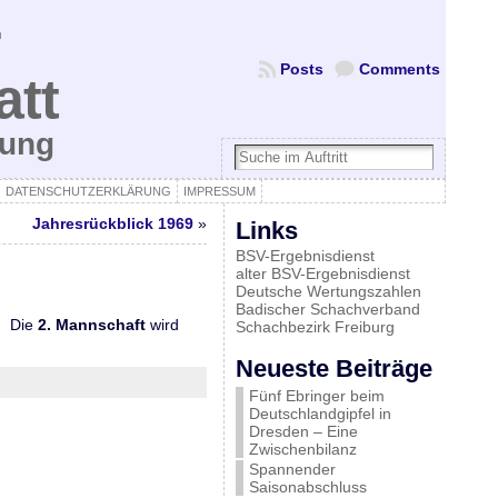
Posts
Comments
att
bung
DATENSCHUTZERKLÄRUNG
IMPRESSUM
Jahresrückblick 1969
»
Links
BSV-Ergebnisdienst
alter BSV-Ergebnisdienst
Deutsche Wertungszahlen
Badischer Schachverband
I. Die
2. Mannschaft
wird
Schachbezirk Freiburg
Neueste Beiträge
Fünf Ebringer beim
Deutschlandgipfel in
Dresden – Eine
Zwischenbilanz
Spannender
Saisonabschluss