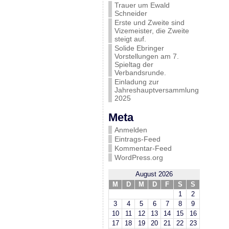
Trauer um Ewald
Schneider
Erste und Zweite sind
Vizemeister, die Zweite
steigt auf.
Solide Ebringer
Vorstellungen am 7.
Spieltag der
Verbandsrunde.
Einladung zur
Jahreshauptversammlung
2025
Meta
Anmelden
Eintrags-Feed
Kommentar-Feed
WordPress.org
August 2026
M
D
M
D
F
S
S
1
2
3
4
5
6
7
8
9
10
11
12
13
14
15
16
17
18
19
20
21
22
23