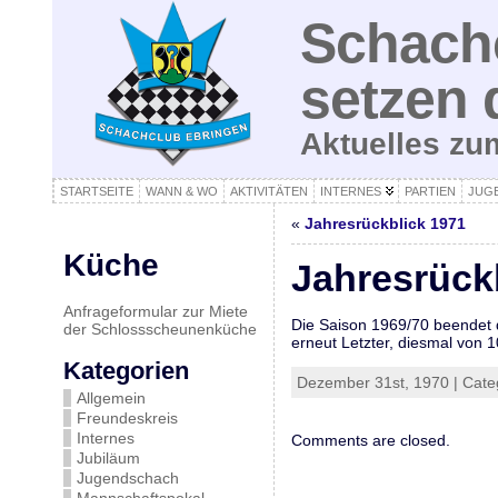
Schachc
setzen 
Aktuelles z
STARTSEITE
WANN & WO
AKTIVITÄTEN
INTERNES
PARTIEN
JUG
«
Jahresrückblick 1971
Küche
Jahresrück
Anfrageformular zur Miete
Die Saison 1969/70 beendet 
der Schlossscheunenküche
erneut Letzter, diesmal von 1
Kategorien
Dezember 31st, 1970 | Cate
Allgemein
Freundeskreis
Internes
Comments are closed.
Jubiläum
Jugendschach