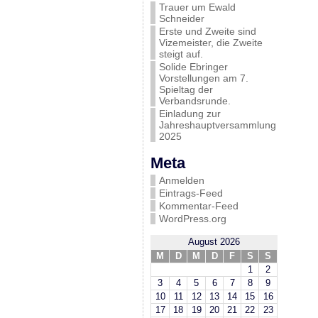
Trauer um Ewald
Schneider
Erste und Zweite sind
Vizemeister, die Zweite
steigt auf.
Solide Ebringer
Vorstellungen am 7.
Spieltag der
Verbandsrunde.
Einladung zur
Jahreshauptversammlung
2025
Meta
Anmelden
Eintrags-Feed
Kommentar-Feed
WordPress.org
August 2026
M
D
M
D
F
S
S
1
2
3
4
5
6
7
8
9
10
11
12
13
14
15
16
17
18
19
20
21
22
23