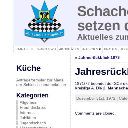
Schachc
setzen 
Aktuelles z
STARTSEITE
WANN & WO
AKTIVITÄTEN
INTERNES
PARTIEN
JUG
«
Jahresrückblick 1973
Küche
Jahresrück
Anfrageformular zur Miete
1971/72 beendet der SCE die
der Schlossscheunenküche
Kreisliga A. Die
2. Mannscha
Kategorien
Dezember 31st, 1972 | Cate
Allgemein
Freundeskreis
Internes
Comments are closed.
Jubiläum
Jugendschach