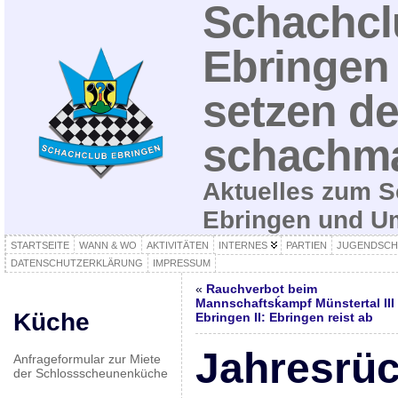
Schachcl
Ebringen 
setzen de
schachma
Aktuelles zum S
Ebringen und 
STARTSEITE
WANN & WO
AKTIVITÄTEN
INTERNES
PARTIEN
JUGENDSCH
DATENSCHUTZERKLÄRUNG
IMPRESSUM
«
Rauchverbot beim
Mannschaftsḱampf Münstertal III
Küche
Ebringen II: Ebringen reist ab
Jahresrüc
Anfrageformular zur Miete
der Schlossscheunenküche