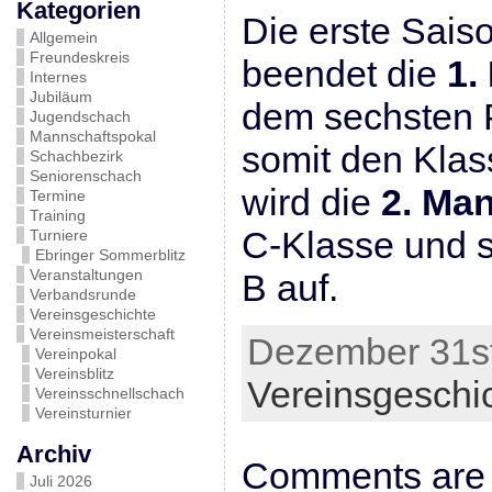
Kategorien
Die erste Sais
Allgemein
Freundeskreis
beendet die
1.
Internes
Jubiläum
dem sechsten P
Jugendschach
Mannschaftspokal
somit den Kla
Schachbezirk
Seniorenschach
wird die
2. Ma
Termine
Training
C-Klasse und st
Turniere
Ebringer Sommerblitz
Veranstaltungen
B auf.
Verbandsrunde
Vereinsgeschichte
Vereinsmeisterschaft
Dezember 31st
Vereinpokal
Vereinsblitz
Vereinsgeschi
Vereinsschnellschach
Vereinsturnier
Archiv
Comments are 
Juli 2026