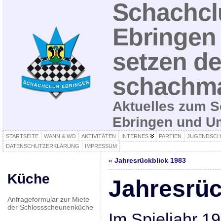
Schachcl
Ebringen 
setzen de
schachma
Aktuelles zum S
Ebringen und 
STARTSEITE
WANN & WO
AKTIVITÄTEN
INTERNES
PARTIEN
JUGENDSCH
DATENSCHUTZERKLÄRUNG
IMPRESSUM
«
Jahresrückblick 1983
Küche
Jahresrüc
Anfrageformular zur Miete
der Schlossscheunenküche
Im Spieljahr 19