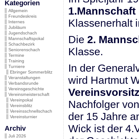
Kategorien
1.Mannschaft
Allgemein
Freundeskreis
Klassenerhalt i
Internes
Jubiläum
Jugendschach
Die
2. Mannsc
Mannschaftspokal
Schachbezirk
Klasse.
Seniorenschach
Termine
Training
In der Genera
Turniere
Ebringer Sommerblitz
wird Hartmut 
Veranstaltungen
Verbandsrunde
Vereinsgeschichte
Vereinsvorsit
Vereinsmeisterschaft
Vereinpokal
Nachfolger von
Vereinsblitz
Vereinsschnellschach
der 15 Jahre a
Vereinsturnier
Wick ist der 4.
Archiv
Juli 2026