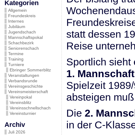
Kategorien
Wochenendaus
Allgemein
Freundeskreis
Freundeskreise
Internes
Jubiläum
statt dessen 1
Jugendschach
Mannschaftspokal
Reise unterneh
Schachbezirk
Seniorenschach
Termine
Sportlich sieht
Training
Turniere
Ebringer Sommerblitz
1. Mannschaft
Veranstaltungen
Verbandsrunde
Spielzeit 1989/
Vereinsgeschichte
Vereinsmeisterschaft
absteigen muß
Vereinpokal
Vereinsblitz
Vereinsschnellschach
Die
2. Mannsc
Vereinsturnier
in der C-Klasse
Archiv
Juli 2026