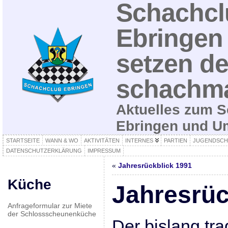
Schachcl
Ebringen 
setzen de
schachma
Aktuelles zum S
Ebringen und 
STARTSEITE
WANN & WO
AKTIVITÄTEN
INTERNES
PARTIEN
JUGENDSCH
DATENSCHUTZERKLÄRUNG
IMPRESSUM
«
Jahresrückblick 1991
Küche
Jahresrüc
Anfrageformular zur Miete
der Schlossscheunenküche
Der bislang tra