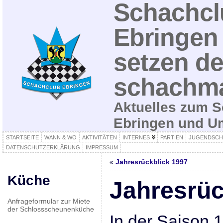
Schachcl
Ebringen 
setzen de
schachma
Aktuelles zum S
Ebringen und 
STARTSEITE
WANN & WO
AKTIVITÄTEN
INTERNES
PARTIEN
JUGENDSCH
DATENSCHUTZERKLÄRUNG
IMPRESSUM
«
Jahresrückblick 1997
Küche
Jahresrüc
Anfrageformular zur Miete
der Schlossscheunenküche
In der Saison 