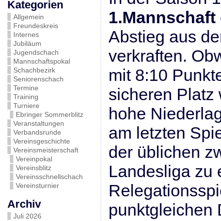
Kategorien
1.Mannschaft
Allgemein
Freundeskreis
Abstieg aus de
Internes
Jubiläum
verkraften. Ob
Jugendschach
Mannschaftspokal
mit 8:10 Punkt
Schachbezirk
Seniorenschach
Termine
sicheren Platz 
Training
Turniere
hohe Niederla
Ebringer Sommerblitz
Veranstaltungen
am letzten Spie
Verbandsrunde
Vereinsgeschichte
der üblichen z
Vereinsmeisterschaft
Vereinpokal
Landesliga zu
Vereinsblitz
Vereinsschnellschach
Relegationsspi
Vereinsturnier
Archiv
punktgleichen 
Juli 2026