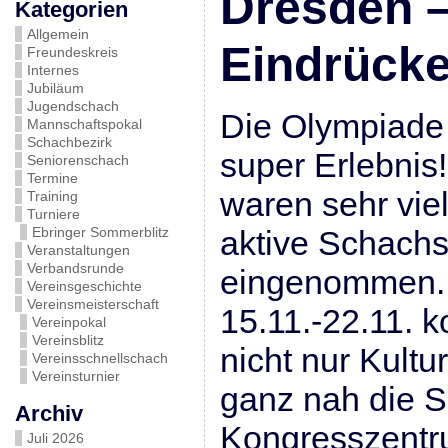
Dresden –
Kategorien
Allgemein
Eindrück
Freundeskreis
Internes
Jubiläum
Jugendschach
Die Olympiade 
Mannschaftspokal
Schachbezirk
super Erlebnis
Seniorenschach
Termine
waren sehr vielf
Training
Turniere
Ebringer Sommerblitz
aktive Schachs
Veranstaltungen
Verbandsrunde
eingenommen. 
Vereinsgeschichte
Vereinsmeisterschaft
15.11.-22.11. k
Vereinpokal
Vereinsblitz
nicht nur Kult
Vereinsschnellschach
Vereinsturnier
ganz nah die 
Archiv
Kongresszentr
Juli 2026