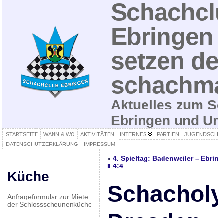
Schachcl
Ebringen 
setzen de
schachma
Aktuelles zum S
Ebringen und 
STARTSEITE
WANN & WO
AKTIVITÄTEN
INTERNES
PARTIEN
JUGENDSCH
DATENSCHUTZERKLÄRUNG
IMPRESSUM
«
4. Spieltag: Badenweiler – Ebri
II 4:4
Küche
Schachol
Anfrageformular zur Miete
der Schlossscheunenküche