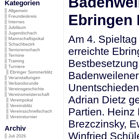
Badenweil
Kategorien
Allgemein
Ebringen I
Freundeskreis
Internes
Jubiläum
Jugendschach
Am 4. Spieltag
Mannschaftspokal
Schachbezirk
erreichte Ebrin
Seniorenschach
Termine
Bestbesetzung
Training
Turniere
Ebringer Sommerblitz
Badenweilener 
Veranstaltungen
Verbandsrunde
Unentschieden.
Vereinsgeschichte
Vereinsmeisterschaft
Adrian Dietz g
Vereinpokal
Vereinsblitz
Partien. Heinz
Vereinsschnellschach
Vereinsturnier
Brezczinsky, E
Archiv
Winfried Schüle
Juli 2026