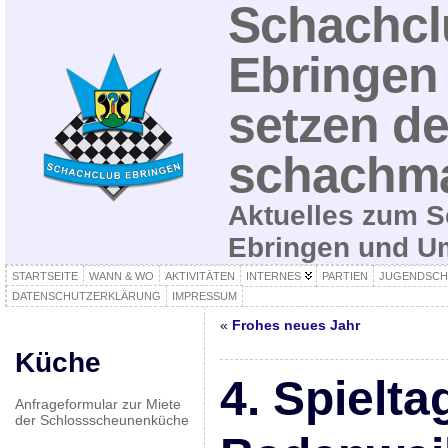
Schachcl
Ebringen 
setzen de
schachma
Aktuelles zum S
Ebringen und 
STARTSEITE
WANN & WO
AKTIVITÄTEN
INTERNES
PARTIEN
JUGENDSCH
DATENSCHUTZERKLÄRUNG
IMPRESSUM
«
Frohes neues Jahr
Küche
4. Spielta
Anfrageformular zur Miete
der Schlossscheunenküche