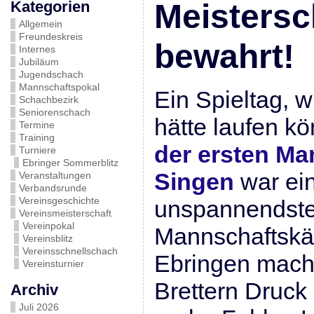
Kategorien
Meistersc
Allgemein
Freundeskreis
bewahrt!
Internes
Jubiläum
Jugendschach
Mannschaftspokal
Ein Spieltag, w
Schachbezirk
Seniorenschach
hätte laufen k
Termine
Training
der ersten Ma
Turniere
Ebringer Sommerblitz
Singen
war ein
Veranstaltungen
Verbandsrunde
Vereinsgeschichte
unspannendst
Vereinsmeisterschaft
Vereinpokal
Mannschaftskä
Vereinsblitz
Vereinsschnellschach
Ebringen macht
Vereinsturnier
Brettern Druck 
Archiv
Juli 2026