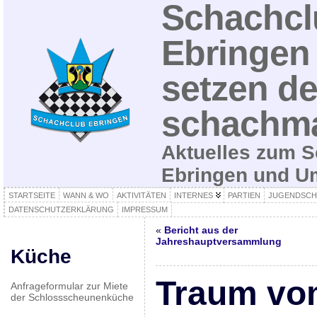
Schachcl
Ebringen 
setzen de
schachma
Aktuelles zum S
Ebringen und 
STARTSEITE
WANN & WO
AKTIVITÄTEN
INTERNES
PARTIEN
JUGENDSCH
DATENSCHUTZERKLÄRUNG
IMPRESSUM
«
Bericht aus der
Jahreshauptversammlung
Küche
Traum vo
Anfrageformular zur Miete
der Schlossscheunenküche