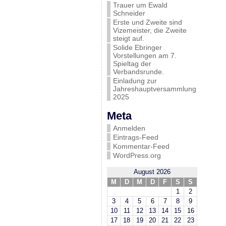
Trauer um Ewald
Schneider
Erste und Zweite sind
Vizemeister, die Zweite
steigt auf.
Solide Ebringer
Vorstellungen am 7.
Spieltag der
Verbandsrunde.
Einladung zur
Jahreshauptversammlung
2025
Meta
Anmelden
Eintrags-Feed
Kommentar-Feed
WordPress.org
August 2026
M
D
M
D
F
S
S
1
2
3
4
5
6
7
8
9
10
11
12
13
14
15
16
17
18
19
20
21
22
23