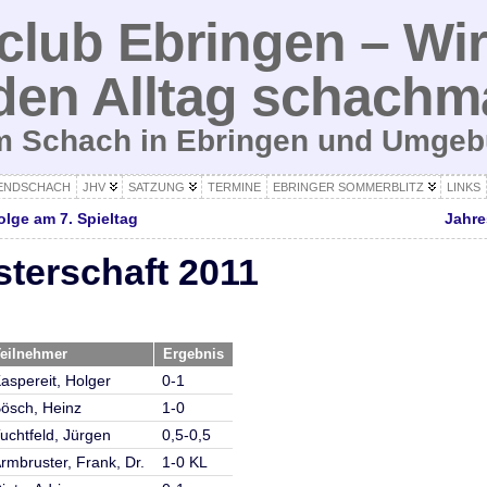
lub Ebringen – Wir
den Alltag schachm
um Schach in Ebringen und Umge
ENDSCHACH
JHV
SATZUNG
TERMINE
EBRINGER SOMMERBLITZ
LINKS
lge am 7. Spieltag
Jahr
sterschaft 2011
eilnehmer
Ergebnis
aspereit, Holger
0-1
ösch, Heinz
1-0
uchtfeld, Jürgen
0,5-0,5
rmbruster, Frank, Dr.
1-0 KL