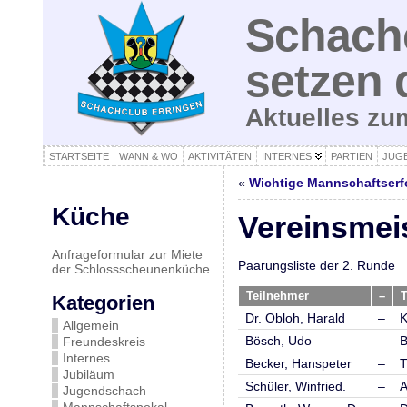
Schachc
setzen 
Aktuelles z
STARTSEITE
WANN & WO
AKTIVITÄTEN
INTERNES
PARTIEN
JUG
«
Wichtige Mannschaftserfo
Küche
Vereinsmei
Anfrageformular zur Miete
Paarungsliste der 2. Runde
der Schlossscheunenküche
Teilnehmer
–
T
Kategorien
Dr. Obloh, Harald
–
K
Allgemein
Bösch, Udo
–
B
Freundeskreis
Internes
Becker, Hanspeter
–
T
Jubiläum
Schüler, Winfried.
–
A
Jugendschach