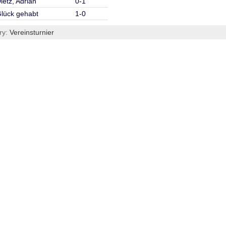
ietz, Adrian
0-1
lück gehabt
1-0
ry:
Vereinsturnier