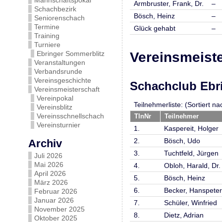
Mannschaftspokal
Armbruster, Frank, Dr.
–
Schachbezirk
Bösch, Heinz
–
Seniorenschach
Termine
Glück gehabt
–
Training
Turniere
Ebringer Sommerblitz
Vereinsmeiste
Veranstaltungen
Verbandsrunde
Vereinsgeschichte
Schachclub Ebri
Vereinsmeisterschaft
Vereinpokal
Teilnehmerliste: (Sortiert 
Vereinsblitz
Vereinsschnellschach
TlnNr
Teilnehmer
Vereinsturnier
1.
Kaspereit, Holger
2.
Bösch, Udo
Archiv
3.
Tuchtfeld, Jürgen
Juli 2026
Mai 2026
4.
Obloh, Harald, Dr.
April 2026
5.
Bösch, Heinz
März 2026
6.
Becker, Hanspeter
Februar 2026
Januar 2026
7.
Schüler, Winfried
November 2025
8.
Dietz, Adrian
Oktober 2025