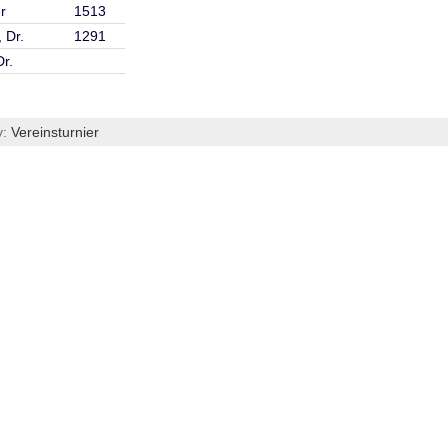
r
1513
 Dr.
1291
r.
y:
Vereinsturnier