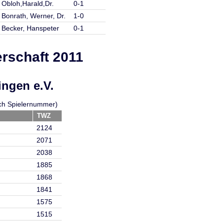
Obloh,Harald,Dr.
0-1
Bonrath, Werner, Dr.
1-0
Becker, Hanspeter
0-1
rschaft 2011
ngen e.V.
nach Spielernummer)
TWZ
2124
2071
2038
1885
1868
1841
1575
1515