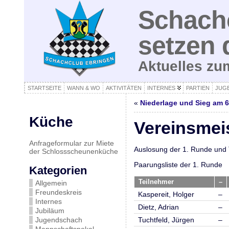
Schachc
setzen 
Aktuelles z
STARTSEITE
WANN & WO
AKTIVITÄTEN
INTERNES
PARTIEN
JUG
«
Niederlage und Sieg am 6
Küche
Vereinsmei
Anfrageformular zur Miete
Auslosung der 1. Runde und Tei
der Schlossscheunenküche
Paarungsliste der 1. Runde
Kategorien
Teilnehmer
–
Allgemein
Freundeskreis
Kaspereit, Holger
–
Internes
Dietz, Adrian
–
Jubiläum
Jugendschach
Tuchtfeld, Jürgen
–