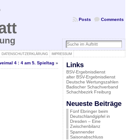
Posts
Comments
att
bung
DATENSCHUTZERKLÄRUNG
IMPRESSUM
eimal 4 : 4 am 5. Spieltag
»
Links
BSV-Ergebnisdienst
alter BSV-Ergebnisdienst
Deutsche Wertungszahlen
Badischer Schachverband
Schachbezirk Freiburg
Neueste Beiträge
Fünf Ebringer beim
Deutschlandgipfel in
Dresden – Eine
Zwischenbilanz
Spannender
Saisonabschluss