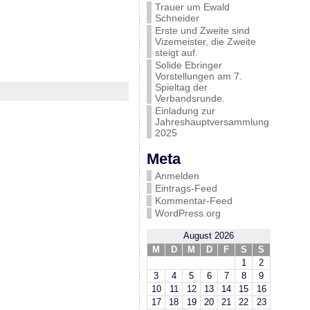
Trauer um Ewald
Schneider
Erste und Zweite sind
Vizemeister, die Zweite
steigt auf.
Solide Ebringer
Vorstellungen am 7.
Spieltag der
Verbandsrunde.
Einladung zur
Jahreshauptversammlung
2025
Meta
Anmelden
Eintrags-Feed
Kommentar-Feed
WordPress.org
August 2026
M
D
M
D
F
S
S
1
2
3
4
5
6
7
8
9
10
11
12
13
14
15
16
17
18
19
20
21
22
23