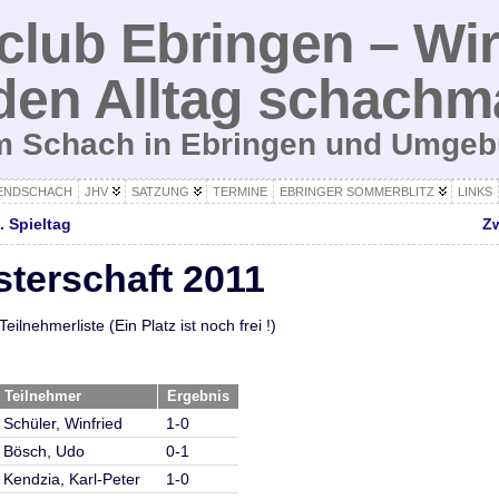
lub Ebringen – Wir
den Alltag schachm
um Schach in Ebringen und Umge
ENDSCHACH
JHV
SATZUNG
TERMINE
EBRINGER SOMMERBLITZ
LINKS
. Spieltag
Zw
sterschaft 2011
lnehmerliste (Ein Platz ist noch frei !)
Teilnehmer
Ergebnis
Schüler, Winfried
1-0
Bösch, Udo
0-1
Kendzia, Karl-Peter
1-0