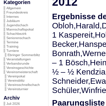
2012
Kategorien
Allgemein
Freundeskreis
Ergebnisse de
Internes
Jubiläum
Obloh,Harald,D
Jugendschach
Mannschaftspokal
1 Kaspereit,Ho
Schachbezirk
Seniorenschach
Becker,Hanspet
Termine
Training
Turniere
Bonrath,Werner
Ebringer Sommerblitz
Veranstaltungen
– 1 Bösch,Hein
Verbandsrunde
Vereinsgeschichte
½ – ½ Kendzia,
Vereinsmeisterschaft
Vereinpokal
Schneider,Ewal
Vereinsblitz
Vereinsschnellschach
Schüler,Winfrie
Vereinsturnier
Archiv
Paarungsliste
Juli 2026