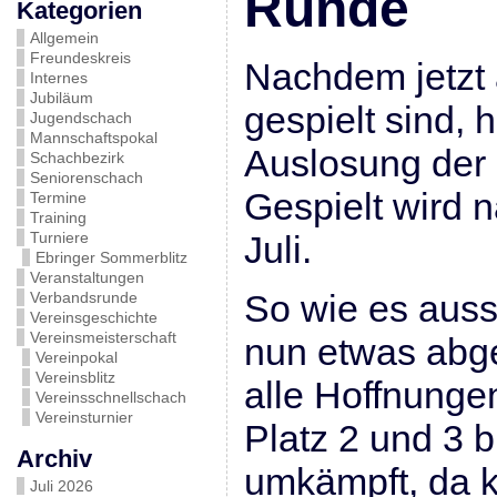
Runde
Kategorien
Allgemein
Freundeskreis
Nachdem jetzt 
Internes
Jubiläum
gespielt sind, 
Jugendschach
Mannschaftspokal
Auslosung der 
Schachbezirk
Seniorenschach
Gespielt wird 
Termine
Training
Turniere
Juli.
Ebringer Sommerblitz
Veranstaltungen
So wie es auss
Verbandsrunde
Vereinsgeschichte
Vereinsmeisterschaft
nun etwas abg
Vereinpokal
Vereinsblitz
alle Hoffnunge
Vereinsschnellschach
Vereinsturnier
Platz 2 und 3 b
Archiv
umkämpft, da k
Juli 2026