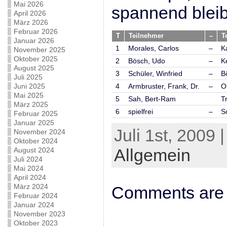
Mai 2026
spannend blei
April 2026
März 2026
Februar 2026
T
Teilnehmer
–
T
Januar 2026
1
Morales, Carlos
–
K
November 2025
Oktober 2025
2
Bösch, Udo
–
K
August 2025
3
Schüler, Winfried
–
B
Juli 2025
Juni 2025
4
Armbruster, Frank, Dr.
–
O
Mai 2025
5
Sah, Bert-Ram
T
März 2025
6
spielfrei
–
S
Februar 2025
Januar 2025
Juli 1st, 2009 
November 2024
Oktober 2024
Allgemein
August 2024
Juli 2024
Mai 2024
April 2024
März 2024
Comments are 
Februar 2024
Januar 2024
November 2023
Oktober 2023