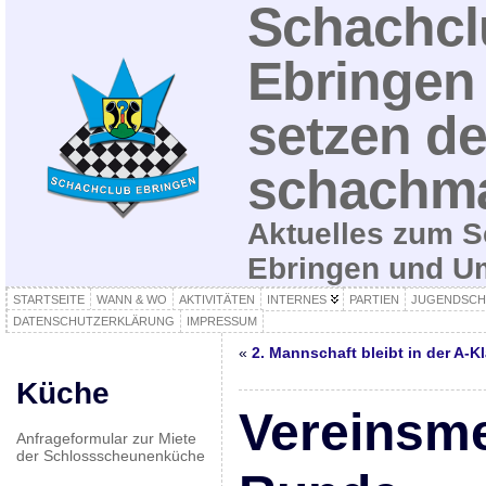
Schachcl
Ebringen 
setzen de
schachma
Aktuelles zum S
Ebringen und 
STARTSEITE
WANN & WO
AKTIVITÄTEN
INTERNES
PARTIEN
JUGENDSCH
DATENSCHUTZERKLÄRUNG
IMPRESSUM
«
2. Mannschaft bleibt in der A-K
Küche
Vereinsme
Anfrageformular zur Miete
der Schlossscheunenküche