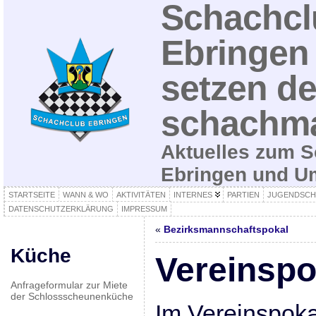
Schachcl
Ebringen 
setzen de
schachma
Aktuelles zum S
Ebringen und 
STARTSEITE
WANN & WO
AKTIVITÄTEN
INTERNES
PARTIEN
JUGENDSCH
DATENSCHUTZERKLÄRUNG
IMPRESSUM
«
Bezirksmannschaftspokal
Küche
Vereinspo
Anfrageformular zur Miete
der Schlossscheunenküche
Im Vereinspoka