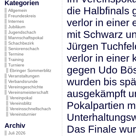
Kategorien
die Halbfinals 
Allgemein
Freundeskreis
verlor in einer
Internes
Jubiläum
mit Schwarz un
Jugendschach
Mannschaftspokal
Jürgen Tuchfel
Schachbezirk
Seniorenschach
Termine
verlor in einer
Training
Turniere
gegen Udo Bös
Ebringer Sommerblitz
Veranstaltungen
wurden bis spä
Verbandsrunde
Vereinsgeschichte
ausgekämpft u
Vereinsmeisterschaft
Vereinpokal
Pokalpartien m
Vereinsblitz
Vereinsschnellschach
Unterhaltungsw
Vereinsturnier
Archiv
Das Finale wur
Juli 2026