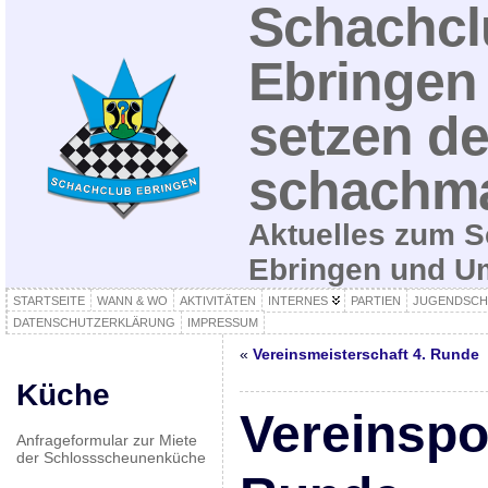
Schachcl
Ebringen 
setzen de
schachma
Aktuelles zum S
Ebringen und 
STARTSEITE
WANN & WO
AKTIVITÄTEN
INTERNES
PARTIEN
JUGENDSCH
DATENSCHUTZERKLÄRUNG
IMPRESSUM
«
Vereinsmeisterschaft 4. Runde
Küche
Vereinspo
Anfrageformular zur Miete
der Schlossscheunenküche