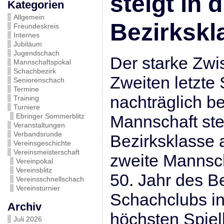
steigt in d
Kategorien
Allgemein
Bezirkskl
Freundeskreis
Internes
Jubiläum
Jugendschach
Der starke Zwi
Mannschaftspokal
Schachbezirk
Zweiten letzte
Seniorenschach
Termine
nachträglich be
Training
Turniere
Ebringer Sommerblitz
Mannschaft stei
Veranstaltungen
Verbandsrunde
Bezirksklasse a
Vereinsgeschichte
Vereinsmeisterschaft
zweite Mannsc
Vereinpokal
Vereinsblitz
50. Jahr des B
Vereinsschnellschach
Vereinsturnier
Schachclubs in 
Archiv
höchsten Spiel
Juli 2026