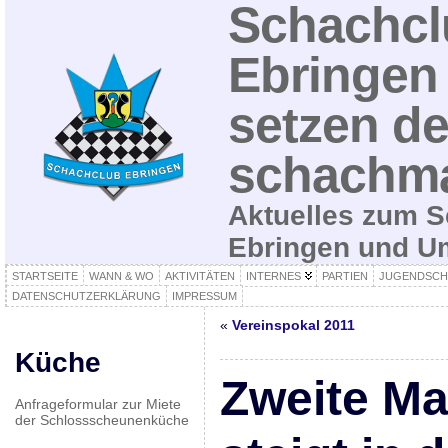
Schachcl
Ebringen 
setzen de
schachma
Aktuelles zum S
Ebringen und 
STARTSEITE
WANN & WO
AKTIVITÄTEN
INTERNES
PARTIEN
JUGENDSCH
DATENSCHUTZERKLÄRUNG
IMPRESSUM
«
Vereinspokal 2011
Küche
Zweite Ma
Anfrageformular zur Miete
der Schlossscheunenküche