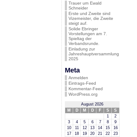
Trauer um Ewald
Schneider
Erste und Zweite sind
Vizemeister, die Zweite
steigt auf.
Solide Ebringer
Vorstellungen am 7.
Spieltag der
Verbandsrunde.
Einladung zur
Jahreshauptversammlung
2025
Meta
Anmelden
Eintrags-Feed
Kommentar-Feed
WordPress.org
August 2026
M
D
M
D
F
S
S
1
2
3
4
5
6
7
8
9
10
11
12
13
14
15
16
17
18
19
20
21
22
23