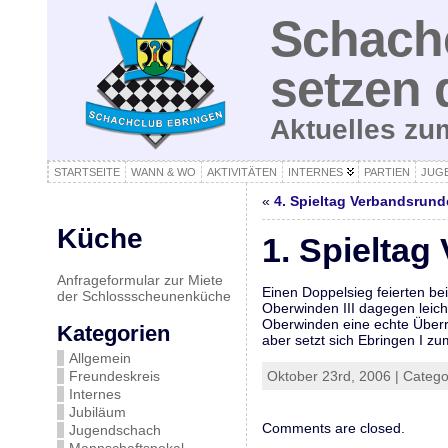
Schachc
setzen 
Aktuelles z
STARTSEITE
WANN & WO
AKTIVITÄTEN
INTERNES
PARTIEN
JUG
«
4. Spieltag Verbandsrund
Küche
1. Spielta
Anfrageformular zur Miete
Einen Doppelsieg feierten be
der Schlossscheunenküche
Oberwinden III dagegen leich
Oberwinden eine echte Überr
Kategorien
aber setzt sich Ebringen I zu
Allgemein
Freundeskreis
Oktober 23rd, 2006 | Categ
Internes
Jubiläum
Comments are closed.
Jugendschach