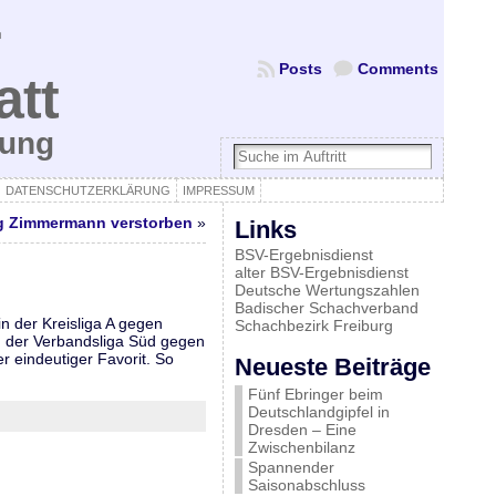
Posts
Comments
att
bung
DATENSCHUTZERKLÄRUNG
IMPRESSUM
g Zimmermann verstorben
»
Links
BSV-Ergebnisdienst
alter BSV-Ergebnisdienst
Deutsche Wertungszahlen
Badischer Schachverband
n der Kreisliga A gegen
Schachbezirk Freiburg
in der Verbandsliga Süd gegen
 eindeutiger Favorit. So
Neueste Beiträge
Fünf Ebringer beim
Deutschlandgipfel in
Dresden – Eine
Zwischenbilanz
Spannender
Saisonabschluss