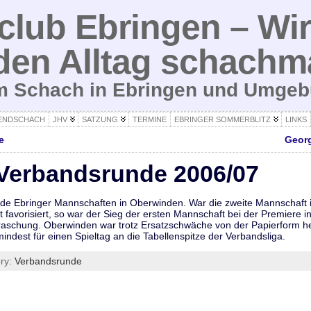
lub Ebringen – Wir
den Alltag schachm
um Schach in Ebringen und Umge
ENDSCHACH
JHV
SATZUNG
TERMINE
EBRINGER SOMMERBLITZ
LINKS
e
Geor
g Verbandsrunde 2006/07
ide Ebringer Mannschaften in Oberwinden. War die zweite Mannschaft i
t favorisiert, so war der Sieg der ersten Mannschaft bei der Premiere 
aschung. Oberwinden war trotz Ersatzschwäche von der Papierform her
mindest für einen Spieltag an die Tabellenspitze der Verbandsliga.
ory:
Verbandsrunde