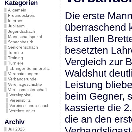
Kategorien
Allgemein
Die erste Mann
Freundeskreis
Internes
überraschend 
Jubiläum
Jugendschach
fast allen Brett
Mannschaftspokal
Schachbezirk
besetzten Lahre
Seniorenschach
Termine
Training
Vergleich zur 
Turniere
Ebringer Sommerblitz
Waldshut deutl
Veranstaltungen
Verbandsrunde
Leistung blieb
Vereinsgeschichte
Vereinsmeisterschaft
beim Gegner, s
Vereinpokal
Vereinsblitz
kassierte die 
Vereinsschnellschach
Vereinsturnier
die an den erst
Archiv
Verbandsligast
Juli 2026