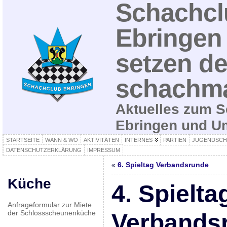
Schachcl
Ebringen 
setzen de
schachma
Aktuelles zum S
Ebringen und 
STARTSEITE
WANN & WO
AKTIVITÄTEN
INTERNES
PARTIEN
JUGENDSCH
DATENSCHUTZERKLÄRUNG
IMPRESSUM
«
6. Spieltag Verbandsrunde
Küche
4. Spielta
Anfrageformular zur Miete
der Schlossscheunenküche
Verbands