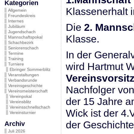
Kategorien
Klassenerhalt i
Allgemein
Freundeskreis
Internes
Die
2. Mannsc
Jubiläum
Jugendschach
Klasse.
Mannschaftspokal
Schachbezirk
Seniorenschach
In der Genera
Termine
Training
wird Hartmut 
Turniere
Ebringer Sommerblitz
Veranstaltungen
Vereinsvorsit
Verbandsrunde
Vereinsgeschichte
Nachfolger von
Vereinsmeisterschaft
Vereinpokal
der 15 Jahre a
Vereinsblitz
Vereinsschnellschach
Wick ist der 4.
Vereinsturnier
der Geschichte
Archiv
Juli 2026