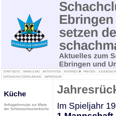
Schachcl
Ebringen 
setzen de
schachma
Aktuelles zum S
Ebringen und 
STARTSEITE
WANN & WO
AKTIVITÄTEN
INTERNES
PARTIEN
JUGENDSCH
DATENSCHUTZERKLÄRUNG
IMPRESSUM
Jahresrück
Küche
Im Spieljahr 19
Anfrageformular zur Miete
der Schlossscheunenküche
1.Mannschaft