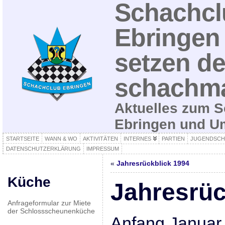
Schachcl
Ebringen 
setzen de
schachma
Aktuelles zum S
Ebringen und 
STARTSEITE
WANN & WO
AKTIVITÄTEN
INTERNES
PARTIEN
JUGENDSCH
DATENSCHUTZERKLÄRUNG
IMPRESSUM
«
Jahresrückblick 1994
Küche
Jahresrüc
Anfrageformular zur Miete
der Schlossscheunenküche
Anfang Januar 