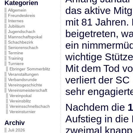
Kategorien
das aktive Mit
Allgemein
Freundeskreis
mit 81 Jahren.
Internes
Jubiläum
beigetreten, wa
Jugendschach
Mannschaftspokal
ein nimmermüde
Schachbezirk
Seniorenschach
Termine
wichtige Stütze
Training
Turniere
Mit dem Tod vo
Ebringer Sommerblitz
Veranstaltungen
verliert der S
Verbandsrunde
Vereinsgeschichte
sehr engagiert
Vereinsmeisterschaft
Vereinpokal
Vereinsblitz
Nachdem die
1
Vereinsschnellschach
Vereinsturnier
Aufstieg in die
Archiv
zweimal knapp v
Juli 2026